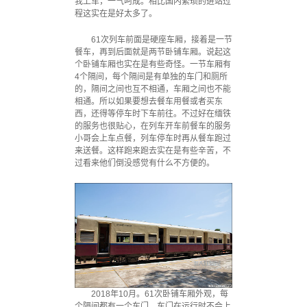
我上车，一气呵成。相比国内繁琐的进站过
程这实在是好太多了。
61次列车前面是硬座车厢，接着是一节
餐车，再到后面就是两节卧铺车厢。说起这
个卧铺车厢也实在是有些奇怪。一节车厢有
4个隔间，每个隔间是有单独的车门和厕所
的，隔间之间也互不相通，车厢之间也不能
相通。所以如果要想去餐车用餐或者买东
西，还得等停车时下车前往。不过好在缅铁
的服务也很贴心，在列车开车前餐车的服务
小哥会上车点餐，列车停车时再从餐车跑过
来送餐。这样跑来跑去实在是有些辛苦，不
过看来他们倒没感觉有什么不方便的。
2018年10月。61次卧铺车厢外观，每
个隔间都有一个车门，车门在运行时不会上