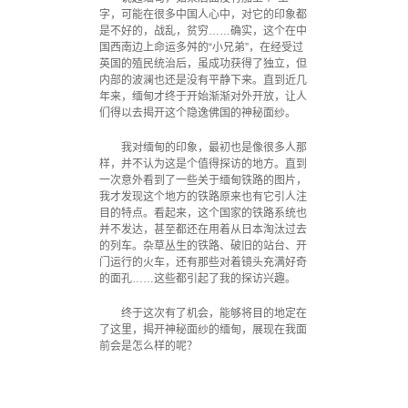
字，可能在很多中国人心中，对它的印象都
是不好的，战乱，贫穷……确实，这个在中
国西南边上命运多舛的“小兄弟”，在经受过
英国的殖民统治后，虽成功获得了独立，但
内部的波澜也还是没有平静下来。直到近几
年来，缅甸才终于开始渐渐对外开放，让人
们得以去揭开这个隐逸佛国的神秘面纱。
我对缅甸的印象，最初也是像很多人那
样，并不认为这是个值得探访的地方。直到
一次意外看到了一些关于缅甸铁路的图片，
我才发现这个地方的铁路原来也有它引人注
目的特点。看起来，这个国家的铁路系统也
并不发达，甚至都还在用着从日本淘汰过去
的列车。杂草丛生的铁路、破旧的站台、开
门运行的火车，还有那些对着镜头充满好奇
的面孔……这些都引起了我的探访兴趣。
终于这次有了机会，能够将目的地定在
了这里，揭开神秘面纱的缅甸，展现在我面
前会是怎么样的呢？
·