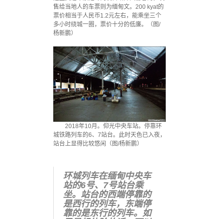
售给当地人的车票则为缅甸文。200 kyat的
票价相当于人民币1.2元左右，能乘坐三个
多小时绕城一圈，票价十分的低廉。（图/
杨新鹏）
2018年10月。仰光中央车站。停靠环
城铁路列车的6、7站台。此时天色已入夜，
站台上显得比较悠闲（图/杨新鹏）
环城列车在缅甸中央车
站的6号、7号站台乘
坐。站台的西端停靠的
是西行的列车，东端停
靠的是东行的列车。如