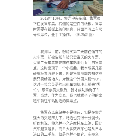
2018年10月。仰光中央车站。售票员
正在发售车票。右侧的是空白的纸板，售票
时需要在纸板上盖印信息，背面再写上车厢
号和席位，全手工操作。（图/杨新鹏）
我排队上前，想购买第二天前往蒲甘的
火车票，却被告知车站只卖当天的火车票，
买第二天车票需要前往车站附近专门的售票
点。这时出现了一个小插曲，我本想买几张
硬纸板票收藏下来，但是售票员却告知这些
票只卖给当地人，对我这个外国人说“NO”，
这时一位会英语的出租车司机凑上前来”帮
忙“，跟售票员交谈后，我才成功购得了车
票。当然，作为交易，我也就乘坐了他的出
租车前往车站附近的售票点。
售票点离车站并不是很远，但是在仰光
强大的交通压力下，路途也变得十分漫长。
听司机说，仰光并不允许摩托车上路，因此
汽车越来越多，而且大多数汽车也是从日本
进口的二手车，但是也并不便宜。车那么