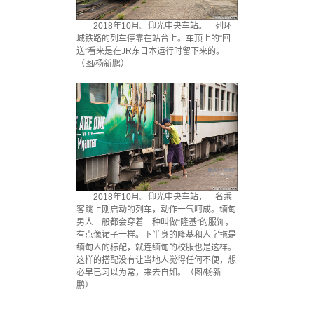
2018年10月。仰光中央车站。一列环
城铁路的列车停靠在站台上。车顶上的“回
送”看来是在JR东日本运行时留下来的。
（图/杨新鹏）
2018年10月。仰光中央车站，一名乘
客跳上刚启动的列车，动作一气呵成。缅甸
男人一般都会穿着一种叫做“隆基”的服饰，
有点像裙子一样。下半身的隆基和人字拖是
缅甸人的标配，就连缅甸的校服也是这样。
这样的搭配没有让当地人觉得任何不便，想
必早已习以为常，来去自如。（图/杨新
鹏）