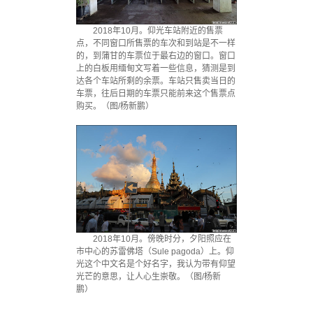
2018年10月。仰光车站附近的售票
点，不同窗口所售票的车次和到站是不一样
的，到蒲甘的车票位于最右边的窗口。窗口
上的白板用缅甸文写着一些信息，猜测是到
达各个车站所剩的余票。车站只售卖当日的
车票，往后日期的车票只能前来这个售票点
购买。（图/杨新鹏）
2018年10月。傍晚时分，夕阳照应在
市中心的苏雷佛塔（Sule pagoda）上。仰
光这个中文名是个好名字，我认为带有仰望
光芒的意思，让人心生崇敬。（图/杨新
鹏）