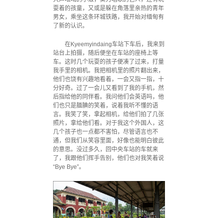
耍着的孩童，又或是躲在角落里亲热的青年
男女，乘坐这条环城铁路，我开始对缅甸有
了新的认识。
在Kyeemyindaing车站下车后，我来到
站台上拍摄，随后便坐在车站的座椅上等
车。这时几个玩耍的孩子便凑了过来，打量
我手里的相机。我把相机里的照片翻出来，
他们也饶有兴趣地看着，一会又指一指，十
分好奇。过了一会儿又看到了我的手机，然
后指给他的同伴看。我问他们会英语吗，他
们也只是腼腆的笑着，说着我听不懂的语
言。我笑了笑，拿起相机，给他们拍了几张
照片，拿给他们看。对于我这个外国人，这
几个孩子也一点都不害怕，尽管语言也不
通，但我们从笑容里面，好像也能明白彼此
的意思。没过多久，回中央车站的车就来
了，我跟他们挥手告别，他们也对我笑着说
“Bye Bye”。