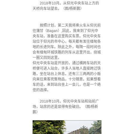
2018年10月。从仰光中央车站上方的
天桥向车站望去。（图/杨新鹏）
按照计划，第二天我将乘火车从仰光前
往蒲甘（Bagan）,因此，我来到了仰光中
央车站，准备在这里购买车票。仰光中央车
站位于仰光的市中心，每天都有发往缅甸各
地的长途列车。除此之外，每隔一段时间也
会有缅甸环城铁路的列车从这里开出，绕城
一圈又回到这里。
仰光中央车站是开放的，通过横跨车站的天
桥便可进入站台，许多人当地人直接跨过铁
路，坐在站台上休息。还有三三两两的小贩
向来往乘客兜售物品，十分随意。如果想看
车的话，来到站台坐上一会儿，也是一个绝
佳的选择。
2018年10月。仰光中央车站和站前广
场，站房的还是显得有些破旧。（图/杨新
鹏）