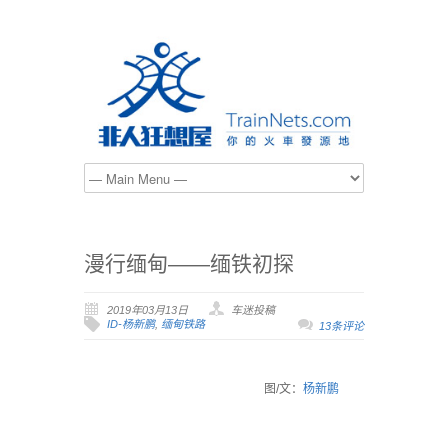
漫行缅甸——缅铁初探
2019年03月13日
车迷投稿
ID-杨新鹏
,
缅甸铁路
13条评论
图/文：
杨新鹏