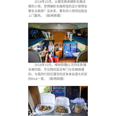
2018年10月。从餐车跑来硬卧车厢点
餐的小哥。觉得硬卧车厢奇怪的设计使得去
餐车太麻烦？没关系，餐车的小哥到站就会
上门服务。（图/杨新鹏）
2018年10月。缅甸铁路61次列车卧铺
车厢内部。可见隔间是没有门与车厢相通
的。与我同行前往蒲甘的还有来自澳大利亚
的Rick一家。（图/杨新鹏）