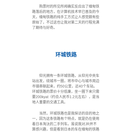
购票时的所见所闻确实反应出了缅甸铁
路落后的地方，在计算机技术早已普及的今
天，缅甸铁路的纯手工方式让人感觉颇有些
原始了，不过这也让我对第二天的行程充满
了期待与好奇。
`
环城铁路
仰光拥有一条环城铁路，从仰光中央车
站出发，绕城市一圈，将市中心与城市周边
市镇串联起来，约50公里，近40个车站。
环城铁路的票价十分低廉，坐一圈下来只需
要200kyat（约合人民币1.2元左右），是当
地人重要的交通工具。
当然，环城铁路也是我探访的目的地之
一，因为这条铁路有个特点，就是仍在使用
着日本淘汰的二手列车。虽说我对JR并不
算感兴趣，但是看到日本的车在缅甸的铁路