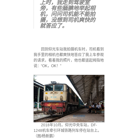
上时，我走到驾驶室
旁，有些腼腆地举起相
机，问问司机能不能拍
摄，没想到司机爽快的
就答应了。
回到仰光车站我拍摄机车时，司机看到
我手里的相机也都爽快地答应了我上车参观
的请求，看着我的照片，他也都竖起拇指地
说：“OK，OK！”
2018年10月。仰光中央车站，DF-
1248机车牵引环城铁路列车停在站台上。
（图/杨新鹏）