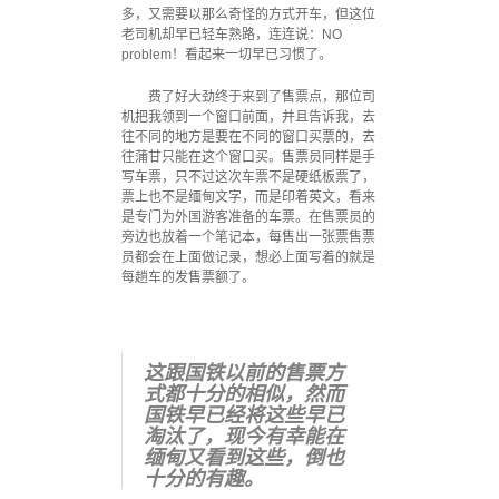
多，又需要以那么奇怪的方式开车，但这位
老司机却早已轻车熟路，连连说：NO
problem！看起来一切早已习惯了。
费了好大劲终于来到了售票点，那位司
机把我领到一个窗口前面，并且告诉我，去
往不同的地方是要在不同的窗口买票的，去
往蒲甘只能在这个窗口买。售票员同样是手
写车票，只不过这次车票不是硬纸板票了，
票上也不是缅甸文字，而是印着英文，看来
是专门为外国游客准备的车票。在售票员的
旁边也放着一个笔记本，每售出一张票售票
员都会在上面做记录，想必上面写着的就是
每趟车的发售票额了。
这跟国铁以前的售票方
式都十分的相似，然而
国铁早已经将这些早已
淘汰了，现今有幸能在
缅甸又看到这些，倒也
十分的有趣。