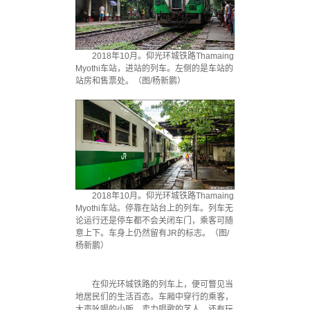
2018年10月。仰光环城铁路Thamaing
Myothi车站，进站的列车。左侧的是车站的
站房和售票处。（图/杨新鹏）
2018年10月。仰光环城铁路Thamaing
Myothi车站。停靠在站台上的列车。列车无
论运行还是停车都不会关闭车门，乘客可随
意上下。车身上仍然留有JR的标志。（图/
杨新鹏）
在仰光环城铁路的列车上，便可瞥见当
地居民们的生活百态。车厢中穿行的乘客，
大声吆喝的小贩，卖力唱歌的艺人，还有玩