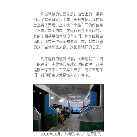
环城铁路的售票处是在站台上的，乘客
们买了票便可直接上车，十分方便。我在站
台上买了票后，上车找了个靠车门的座位坐
了下来。车上的车门在运行时是不关闭的，
有的车厢甚至根本就没有车门。列车缓缓启
动时，还有一位乘客匆匆跳上车，对车厢里
的这些当地居民来说，这都是他们的日常。
列车运行的速度很慢，大概也就三、四
十的速度，中途停靠车站的时间很短，几乎
是刚一停下来，车又马上开了，或许不用车
门，对他们来说才是极大的方便吧。
2018年10月。从仰光中央车站开出的