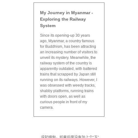
My Journey in Myanmar -
Exploring the Railway
System
Since its opening-up 30 years
ago, Myanmar, a country famous
for Buddhism, has been attracting
an increasing number of visitors to
unveil its mystery. Meanwhile, the
railway system of the country is
apparently outdated, with battered
trains that scrapped by Japan still
running on its railways. However, I
was obsessed with weedy tracks,
shabby platforms, running trains
with doors open, as well as
curious people in front of my
camera.
说起缅甸，如果后面没有加上个“玉”