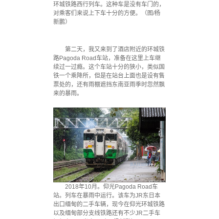
环城铁路西行列车。这种车是没有车门的，
对乘客们来说上下车十分的方便。（图/杨
新鹏）
第二天，我又来到了酒店附近的环城铁
路Pagoda Road车站，准备在这里上车继
续过一过瘾。这个车站十分的狭小，类似国
铁一个乘降所，但是在站台上面也是设有售
票处的，还有雨棚遮挡东南亚雨季时忽然飘
来的暴雨。
2018年10月。仰光Pagoda Road车
站。列车在暴雨中运行。该车为JR东日本
出口缅甸的二手车辆，现今在仰光环城铁路
以及缅甸部分支线铁路还有不少JR二手车