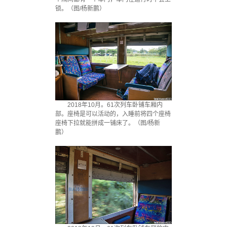
锁。（图/杨新鹏）
2018年10月。61次列车卧铺车厢内
部。座椅是可以活动的，入睡前将四个座椅
座椅下拉就能拼成一铺床了。（图/杨新
鹏）