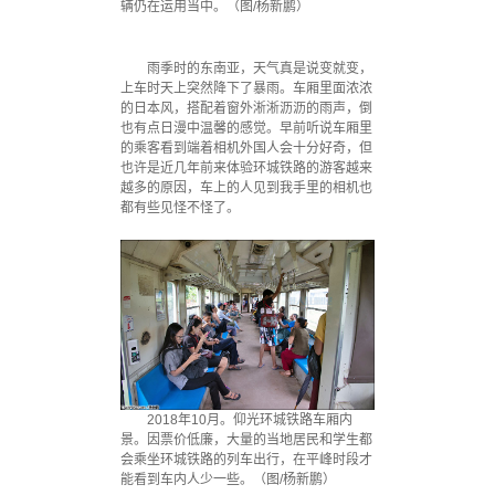
辆仍在运用当中。（图/杨新鹏）
雨季时的东南亚，天气真是说变就变，
上车时天上突然降下了暴雨。车厢里面浓浓
的日本风，搭配着窗外淅淅沥沥的雨声，倒
也有点日漫中温馨的感觉。早前听说车厢里
的乘客看到端着相机外国人会十分好奇，但
也许是近几年前来体验环城铁路的游客越来
越多的原因，车上的人见到我手里的相机也
都有些见怪不怪了。
2018年10月。仰光环城铁路车厢内
景。因票价低廉，大量的当地居民和学生都
会乘坐环城铁路的列车出行，在平峰时段才
能看到车内人少一些。（图/杨新鹏）