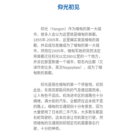
仰光初见
仰光（Yangon）作为缅甸的第一大城
市，很多人会以为这里就是缅甸的首都。
1855年-2005年，这里确实曾是缅甸的首
都，并且成功发展成为了缅甸的第一大城
市，然而在2005年，缅甸军政府突然决定
将首都迁往仰光以北390公里的一个地方，
并且在那里新建一个城市，取名內比都（又
译作奈比多，英文Naypyitaw），成为了缅
甸新的首都。
仰光是我在缅甸的第一个停留地，初到
此处，东南亚那股闷热的气息便迎面而来，
让人有些不适应。机场进市区的道路也十分
拥堵，满大街的汽车，全都挤在这本就不宽
的路上。缅甸的交通规则十分有意思，因为
大量使用了日本的二手汽车，大多数车都是
右舵驾驶的，这本应该让司机靠左行驶，然
而缅甸的交通规则却规定司机需要靠右行
驶，十分的神奇。