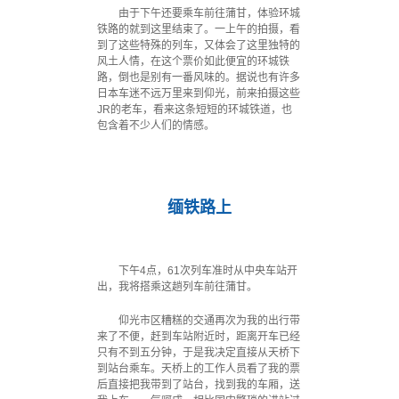
由于下午还要乘车前往蒲甘，体验环城
铁路的就到这里结束了。一上午的拍摄，看
到了这些特殊的列车，又体会了这里独特的
风土人情，在这个票价如此便宜的环城铁
路，倒也是别有一番风味的。据说也有许多
日本车迷不远万里来到仰光，前来拍摄这些
JR的老车，看来这条短短的环城铁道，也
包含着不少人们的情感。
·
缅铁路上
下午4点，61次列车准时从中央车站开
出，我将搭乘这趟列车前往蒲甘。
仰光市区糟糕的交通再次为我的出行带
来了不便，赶到车站附近时，距离开车已经
只有不到五分钟，于是我决定直接从天桥下
到站台乘车。天桥上的工作人员看了我的票
后直接把我带到了站台，找到我的车厢，送