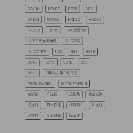
DF4DH
DF4DZ
DF8B
DF11
DF11G
HXD1C
HXD1D
HXD3C
HXD3D
HXN5
ID-0奥斑马0
ID-T99五里蹲通过
ID-吕杰琛
ID-温兰旅客
ND5
SS3
SS3B
SS4G
SS7C
SS7E
SS8
SS9G
中国动力集中动车组
中国标准动车组
京广线-广铁集团
京沪线
广深线
广茂铁路
德国铁路
成昆线
日本铁路
检测列车
沪昆线
湘桂线
金温铁路
陇海线