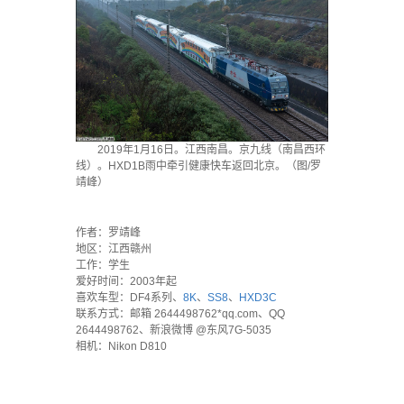
2019年1月16日。江西南昌。京九线（南昌西环
线）。HXD1B雨中牵引健康快车返回北京。（图/罗
靖峰）
·
作者：罗靖峰
地区：江西赣州
工作：学生
爱好时间：2003年起
喜欢车型：DF4系列、
8K
、
SS8
、
HXD3C
联系方式：邮箱 2644498762*qq.com、QQ
2644498762、新浪微博 @东风7G-5035
相机：Nikon D810