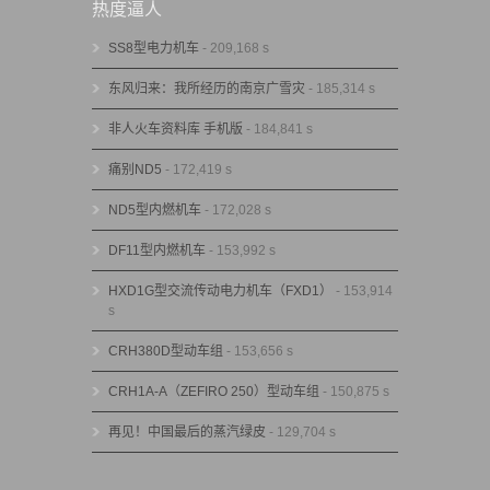
热度逼人
SS8型电力机车
- 209,168 s
东风归来：我所经历的南京广雪灾
- 185,314 s
非人火车资料库 手机版
- 184,841 s
痛别ND5
- 172,419 s
ND5型内燃机车
- 172,028 s
DF11型内燃机车
- 153,992 s
HXD1G型交流传动电力机车（FXD1）
- 153,914
s
CRH380D型动车组
- 153,656 s
CRH1A-A（ZEFIRO 250）型动车组
- 150,875 s
再见！中国最后的蒸汽绿皮
- 129,704 s