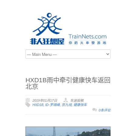
HXD1B雨中牵引健康快车返回
北京
2019年01月17日
车迷投稿
HXD1B
,
ID-罗靖峰
,
京九线
,
健康快车
0条评论