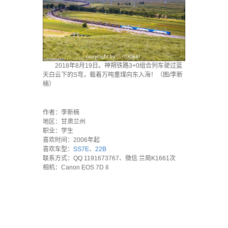
2018年8月19日。神朔铁路3+0组合列车驶过蓝
天白云下的S弯，载着万吨重煤向东入海！（图/李新
楠）
`
作者：李新楠
地区：甘肃兰州
职业：学生
喜欢时间：2006年起
喜欢车型：
SS7E
、
22B
联系方式：QQ 1191673767、微信 兰局K1661次
相机：Canon EOS 7D II