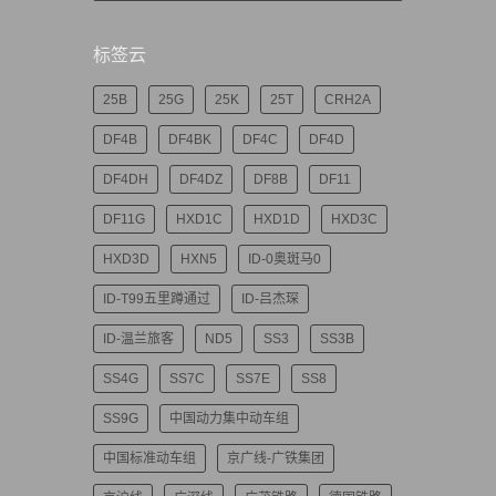
标签云
25B
25G
25K
25T
CRH2A
DF4B
DF4BK
DF4C
DF4D
DF4DH
DF4DZ
DF8B
DF11
DF11G
HXD1C
HXD1D
HXD3C
HXD3D
HXN5
ID-0奥斑马0
ID-T99五里蹲通过
ID-吕杰琛
ID-温兰旅客
ND5
SS3
SS3B
SS4G
SS7C
SS7E
SS8
SS9G
中国动力集中动车组
中国标准动车组
京广线-广铁集团