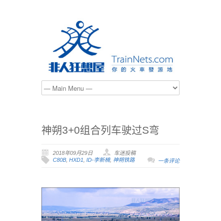
神朔3+0组合列车驶过S弯
2018年09月29日
车迷投稿
C80B
,
HXD1
,
ID-李新楠
,
神朔铁路
一条评论