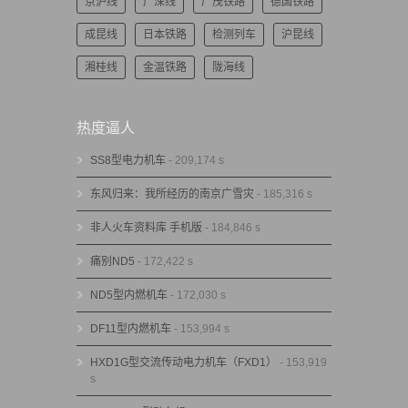
京沪线
广深线
广茂铁路
德国铁路
成昆线
日本铁路
检测列车
沪昆线
湘桂线
金温铁路
陇海线
热度逼人
SS8型电力机车
- 209,174 s
东风归来：我所经历的南京广雪灾
- 185,316 s
非人火车资料库 手机版
- 184,846 s
痛别ND5
- 172,422 s
ND5型内燃机车
- 172,030 s
DF11型内燃机车
- 153,994 s
HXD1G型交流传动电力机车（FXD1）
- 153,919
s