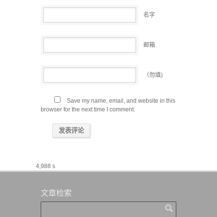
名字
邮箱
（勿填)
Save my name, email, and website in this
browser for the next time I comment.
4,988 s
文章检索