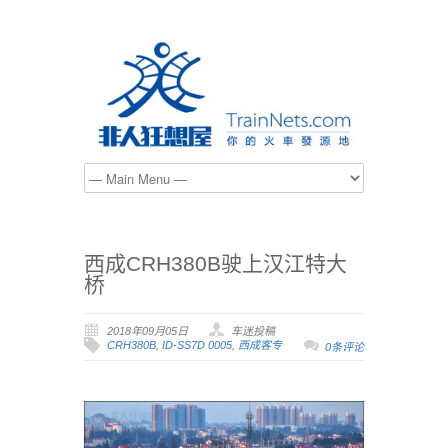
西成CRH380B驶上汉江特大
桥
2018年09月05日
车迷投稿
CRH380B
,
ID-SS7D 0005
,
西成客专
0条评论