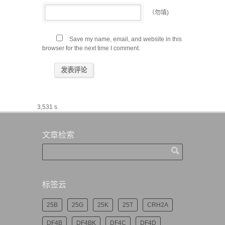
（勿填)
Save my name, email, and website in this
browser for the next time I comment.
3,531 s
文章检索
标签云
25B
25G
25K
25T
CRH2A
DF4B
DF4BK
DF4C
DF4D