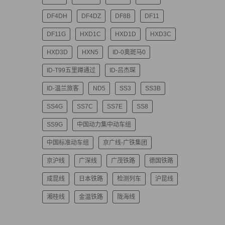
DF4DH
DF4DZ
DF8B
DF11
DF11G
HXD1C
HXD1D
HXD3C
HXD3D
HXN5
ID-0奥斑马0
ID-T99五里蹲通过
ID-吕杰琛
ID-温兰旅客
ND5
SS3
SS3B
SS4G
SS7C
SS7E
SS8
SS9G
中国动力集中动车组
中国标准动车组
京广线-广铁集团
京沪线
广深线
广茂铁路
德国铁路
成昆线
日本铁路
检测列车
沪昆线
湘桂线
金温铁路
陇海线