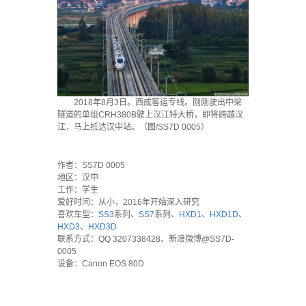
2018年8月3日。西成客运专线。刚刚驶出中梁
隧道的单组CRH380B驶上汉江特大桥，即将跨越汉
江，马上抵达汉中站。（图/SS7D 0005）
·
作者：SS7D 0005
地区：汉中
工作：学生
爱好时间：从小，2016年开始深入研究
喜欢车型：
SS3
系列、
SS7
系列、
HXD1
、
HXD1D
、
HXD3
、
HXD3D
联系方式：QQ 3207338428、新浪微博@SS7D-
0005
设备：Canon EOS 80D