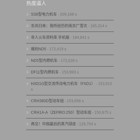
热度逼人
SS8型电力机车
- 209,168 s
东风归来：我所经历的南京广雪灾
- 185,314 s
非人火车资料库 手机版
- 184,841 s
痛别ND5
- 172,419 s
ND5型内燃机车
- 172,028 s
DF11型内燃机车
- 153,993 s
HXD1G型交流传动电力机车（FXD1）
- 153,915
s
CRH380D型动车组
- 153,656 s
CRH1A-A（ZEFIRO 250）型动车组
- 150,875 s
再见！中国最后的蒸汽绿皮
- 129,704 s