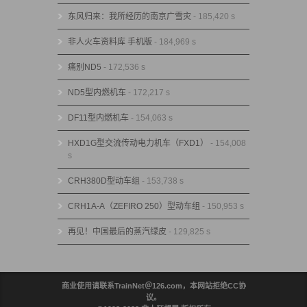
东风归来：我所经历的南京广雪灾
- 185,420 s
非人火车资料库 手机版
- 184,969 s
痛别ND5
- 172,536 s
ND5型内燃机车
- 172,217 s
DF11型内燃机车
- 154,063 s
HXD1G型交流传动电力机车（FXD1）
- 154,008
s
CRH380D型动车组
- 153,738 s
CRH1A-A（ZEFIRO 250）型动车组
- 150,953 s
再见！中国最后的蒸汽绿皮
- 129,825 s
商业使用请联系TrainNet＠126.com，本网站拒绝CC协
议。