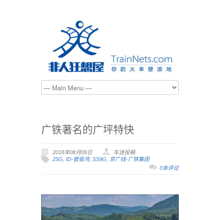
广铁著名的广坪特快
2018年08月09日
车迷投稿
25G
,
ID-管俊鸿
,
SS9G
,
京广线-广铁集团
0条评论