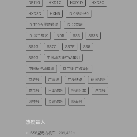
DF11G
HXD1C
HXD1D
HXD3C
HXD3D
HXN5
ID-0奥斑马0
ID-T99五里蹲通过
ID-吕杰琛
ID-温兰旅客
ND5
SS3
SS3B
SS4G
SS7C
SS7E
SS8
SS9G
中国动力集中动车组
中国标准动车组
京广线-广铁集团
京沪线
广深线
广茂铁路
德国铁路
成昆线
日本铁路
检测列车
沪昆线
湘桂线
金温铁路
陇海线
热度逼人
SS8型电力机车
- 209,422 s