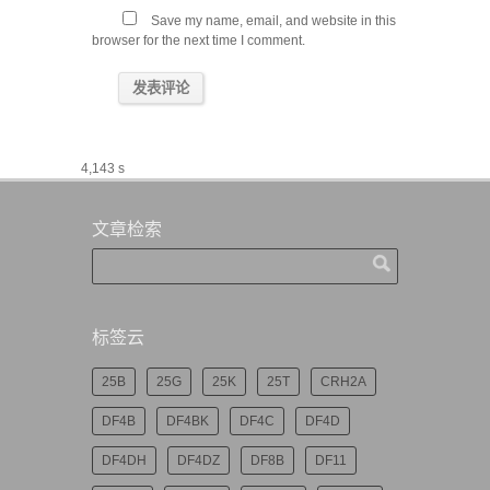
Save my name, email, and website in this
browser for the next time I comment.
4,143 s
文章检索
标签云
25B
25G
25K
25T
CRH2A
DF4B
DF4BK
DF4C
DF4D
DF4DH
DF4DZ
DF8B
DF11