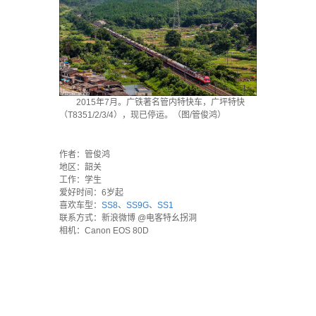
2015年7月。广铁著名管内特快车，广坪特快
（T8351/2/3/4），现已停运。（图/管俊鸿）
·
作者：管俊鸿
地区：韶关
工作：学生
爱好时间：6岁起
喜欢车型：
SS8
、
SS9G
、
SS1
联系方式：新浪微博 @电客特幺拐洞
相机：Canon EOS 80D