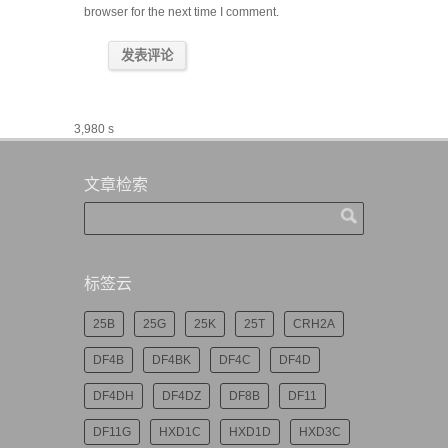
browser for the next time I comment.
3,980 s
文章检索
标签云
25B
25G
25K
25T
CRH2A
DF4B
DF4BK
DF4C
DF4D
DF4DH
DF4DZ
DF8B
DF11
DF11G
HXD1C
HXD1D
HXD3C