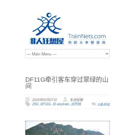
DF11G牵引客车穿过翠绿的山
间
2018年03月27日
车迷投稿
25G
,
DF11G
,
ID-anytrain
,
沈丹线
0条评论