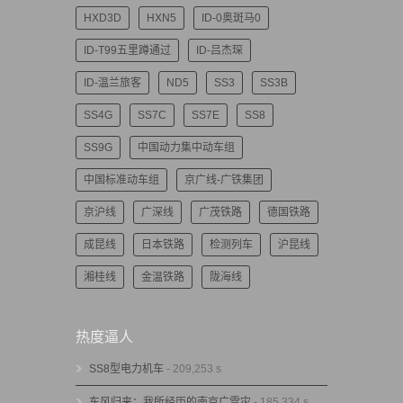
HXD3D
HXN5
ID-0奥斑马0
ID-T99五里蹲通过
ID-吕杰琛
ID-温兰旅客
ND5
SS3
SS3B
SS4G
SS7C
SS7E
SS8
SS9G
中国动力集中动车组
中国标准动车组
京广线-广铁集团
京沪线
广深线
广茂铁路
德国铁路
成昆线
日本铁路
检测列车
沪昆线
湘桂线
金温铁路
陇海线
热度逼人
SS8型电力机车
- 209,253 s
东风归来：我所经历的南京广雪灾
- 185,334 s