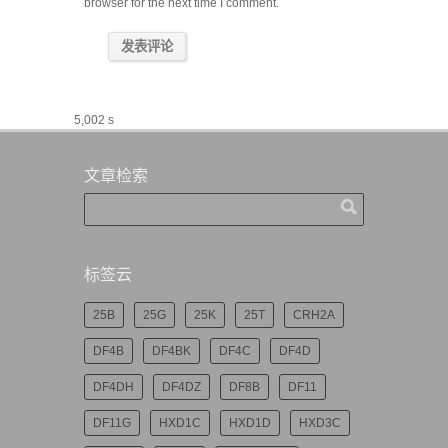
browser for the next time I comment.
5,002 s
文章检索
标签云
25B
25G
25K
25T
CRH2A
DF4B
DF4BK
DF4C
DF4D
DF4DH
DF4DZ
DF8B
DF11
DF11G
HXD1C
HXD1D
HXD3C