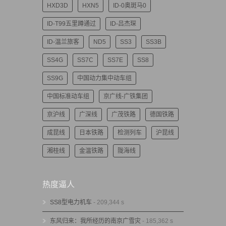
HXD3D
HXN5
ID-0奥斑马0
ID-T99五里蹲通过
ID-吕杰琛
ID-温兰旅客
ND5
SS3
SS3B
SS4G
SS7C
SS7E
SS8
SS9G
中国动力集中动车组
中国标准动车组
京广线-广铁集团
京沪线
广深线
广茂铁路
德国铁路
成昆线
日本铁路
检测列车
沪昆线
湘桂线
金温铁路
陇海线
热度逼人
SS8型电力机车
- 209,344 s
东风归来：我所经历的南京广雪灾
- 185,362 s