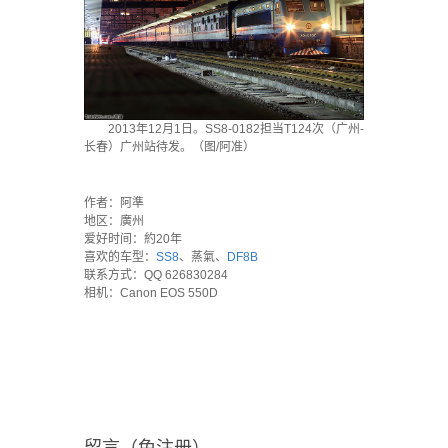
2013年12月1日。SS8-0182担当T124次（广州-
长春）广州站待发。（图/阿准）
`
作者：阿準
地区：廣州
爱好时间：約20年
喜欢的车型：
SS8
、蒸氣、
DF8B
联系方式：QQ 626830284
相机：Canon EOS 550D
留言（免注册）