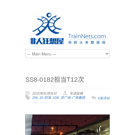
SS8-0182担当T12次
2018年05月04日
车迷投稿
25K
,
ID-阿准
,
SS8
,
京广线-广铁集团
0条评论