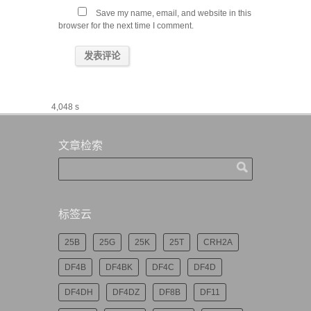
Save my name, email, and website in this
browser for the next time I comment.
4,048 s
文章检索
标签云
25B
25G
25K
25T
CRH2A
DF4B
DF4BK
DF4C
DF4D
DF4DH
DF4DZ
DF8B
DF11