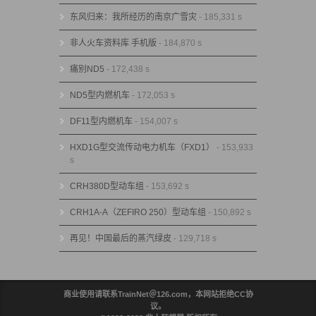
东风归来：我所经历的南京广雪灾
- 185,331 s
非人火车资料库 手机版
- 184,870 s
痛别ND5
- 172,438 s
ND5型内燃机车
- 172,053 s
DF11型内燃机车
- 154,007 s
HXD1G型交流传动电力机车（FXD1）
- 153,933
s
CRH380D型动车组
- 153,692 s
CRH1A-A（ZEFIRO 250）型动车组
- 150,892 s
再见！中国最后的蒸汽绿皮
- 129,718 s
商业使用请联系TrainNet＠126.com，本网站拒绝CC协
议。