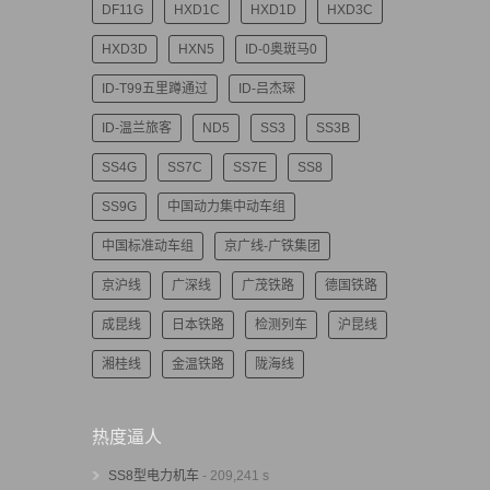
DF11G
HXD1C
HXD1D
HXD3C
HXD3D
HXN5
ID-0奥斑马0
ID-T99五里蹲通过
ID-吕杰琛
ID-温兰旅客
ND5
SS3
SS3B
SS4G
SS7C
SS7E
SS8
SS9G
中国动力集中动车组
中国标准动车组
京广线-广铁集团
京沪线
广深线
广茂铁路
德国铁路
成昆线
日本铁路
检测列车
沪昆线
湘桂线
金温铁路
陇海线
热度逼人
SS8型电力机车
- 209,241 s