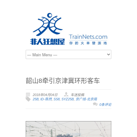
韶山8牵引京津冀环形客车
2018年04月04日
车迷投稿
25B
,
ID-陈然
,
SS8
,
SYZ25B
,
京广线-北京局
0条评论