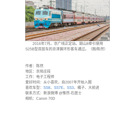
2016年7月。京广线正定站。韶山8牵引使用
S25B型双层车的京津冀环形客车通过。（图/陈然）
·
作者：陈然
地区：京局庄段
工作：电子工程师
爱好时间：从小喜欢，自2007年开始入圈
喜欢车型：
SS8
、
SS7E
、
SS3
、橘子、大前进
联系方式：新浪微博 @惟然-石居士
相机：Canon 70D