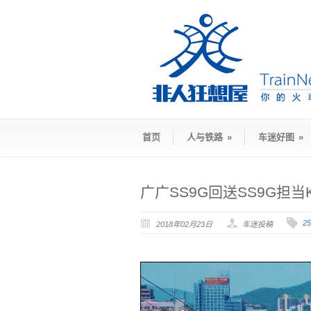
首页
人与铁路
»
车迷好图
»
广广SS9G回送SS9G担当K
2
2018年02月23日
车迷投稿