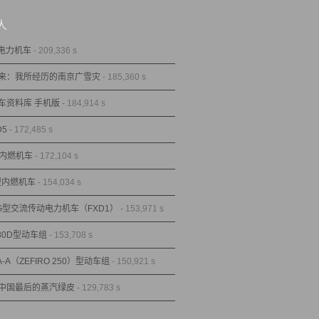
人
型电力机车
- 209,336 s
来：我所经历的南京广雪灾
- 185,360 s
车资料库 手机版
- 184,914 s
D5
- 172,485 s
型内燃机车
- 172,104 s
1型内燃机车
- 154,034 s
1G型交流传动电力机车（FXD1）
- 153,971 s
80D型动车组
- 153,708 s
A-A（ZEFIRO 250）型动车组
- 150,921 s
中国最后的蒸汽绿皮
- 129,783 s