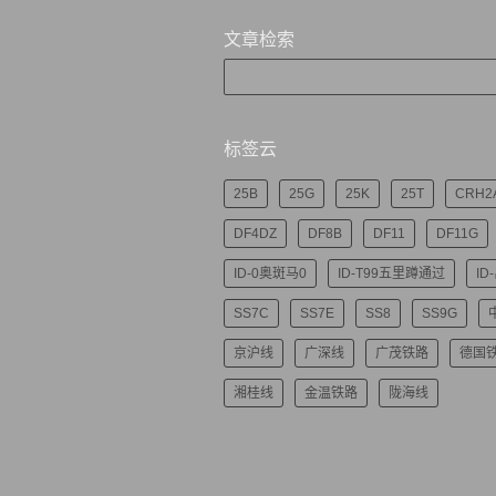
文章检索
标签云
25B
25G
25K
25T
CRH2
DF4DZ
DF8B
DF11
DF11G
ID-0奥斑马0
ID-T99五里蹲通过
ID
SS7C
SS7E
SS8
SS9G
京沪线
广深线
广茂铁路
德国
湘桂线
金温铁路
陇海线