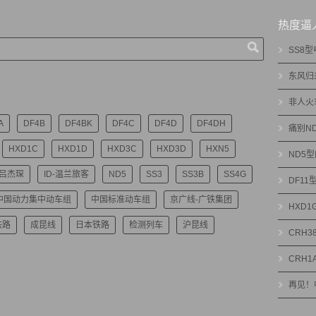
热度逼
SS8
东风归
非人火
A
DF4B
DF4BK
DF4C
DF4D
DF4DH
痛别N
HXD1C
HXD1D
HXD3C
HXD3D
HXN5
ND5
-吕杰琛
ID-温兰旅客
ND5
SS3
SS3B
SS4G
DF1
中国动力集中动车组
中国标准动车组
京广线-广铁集团
HXD
铁路
成昆线
日本铁路
检测列车
沪昆线
CRH3
CRH1
再见！