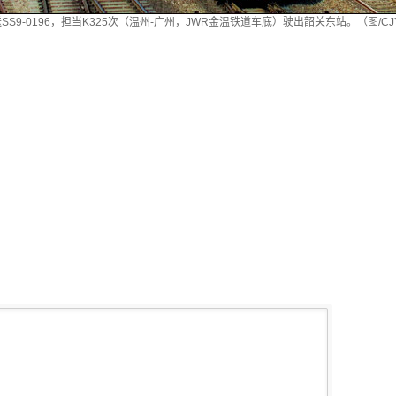
回送SS9-0196，担当K325次（温州-广州，JWR金温铁道车底）驶出韶关东站。（图/CJYS