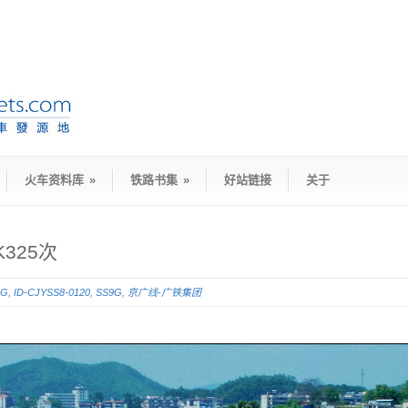
火车资料库
»
铁路书集
»
好站链接
关于
325次
5G
,
ID-CJYSS8-0120
,
SS9G
,
京广线-广铁集团