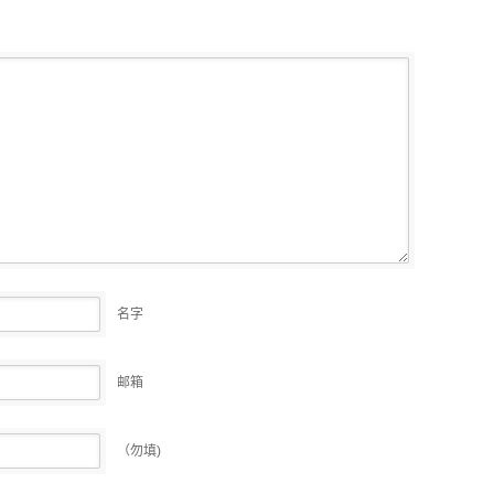
名字
邮箱
（勿填)