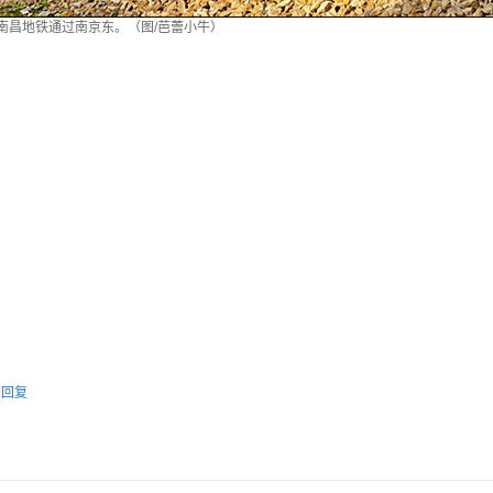
回送南昌地铁通过南京东。（图/芭蕾小牛）
回复