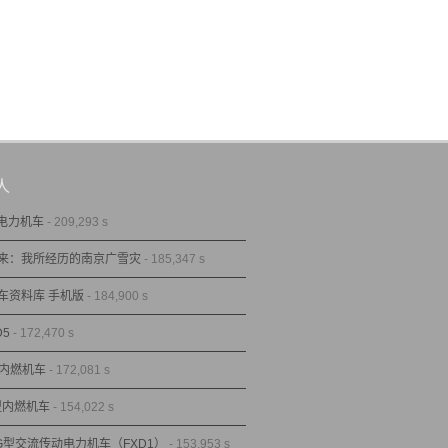
人
型电力机车
- 209,293 s
来：我所经历的南京广雪灾
- 185,347 s
车资料库 手机版
- 184,900 s
D5
- 172,470 s
型内燃机车
- 172,081 s
1型内燃机车
- 154,022 s
1G型交流传动电力机车（FXD1）
- 153,953 s