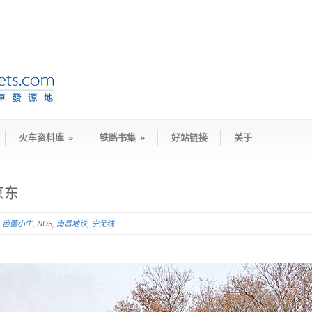
火车资料库
»
铁路书集
»
好站链接
关于
京东
D-芭蕾小牛
,
ND5
,
南昌地铁
,
宁芜线