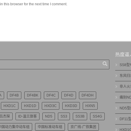
 this browser for the next time I comment.
热度逼
SS8
东风归
非人火
A
DF4B
DF4BK
DF4C
DF4D
DF4DH
痛别N
HXD1C
HXD1D
HXD3C
HXD3D
HXN5
ND5
-吕杰琛
ID-温兰旅客
ND5
SS3
SS3B
SS4G
DF1
中国动力集中动车组
中国标准动车组
京广线-广铁集团
HXD