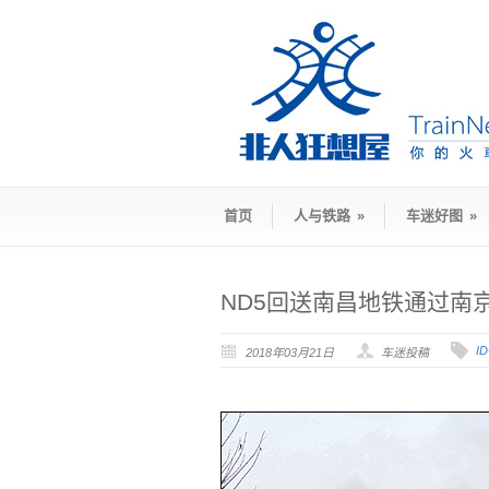
首页
人与铁路
»
车迷好图
»
ND5回送南昌地铁通过南
I
2018年03月21日
车迷投稿