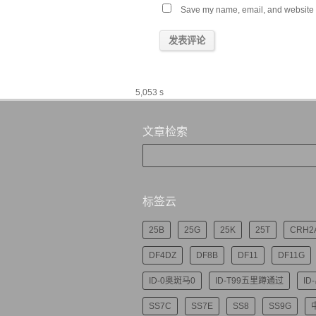
Save my name, email, and website in
5,053 s
文章检索
标签云
25B
25G
25K
25T
CRH2
DF4DZ
DF8B
DF11
DF11G
ID-0奥斑马0
ID-T99五里蹲通过
ID
SS7C
SS7E
SS8
SS9G