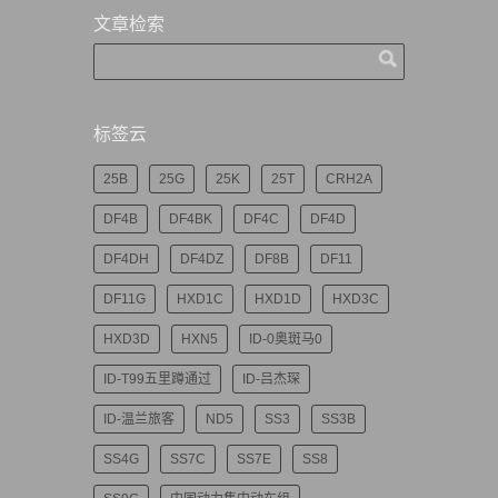
文章检索
标签云
25B
25G
25K
25T
CRH2A
DF4B
DF4BK
DF4C
DF4D
DF4DH
DF4DZ
DF8B
DF11
DF11G
HXD1C
HXD1D
HXD3C
HXD3D
HXN5
ID-0奥斑马0
ID-T99五里蹲通过
ID-吕杰琛
ID-温兰旅客
ND5
SS3
SS3B
SS4G
SS7C
SS7E
SS8