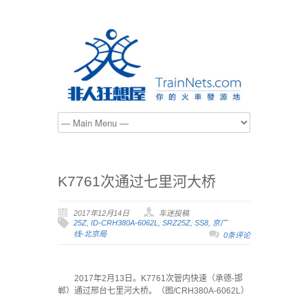
K7761次通过七里河大桥
2017年12月14日
车迷投稿
25Z
,
ID-CRH380A-6062L
,
SRZ25Z
,
SS8
,
京广
线-北京局
0条评论
2017年2月13日。K7761次管内快速（承德-邯
郸）通过邢台七里河大桥。（图/CRH380A-6062L）