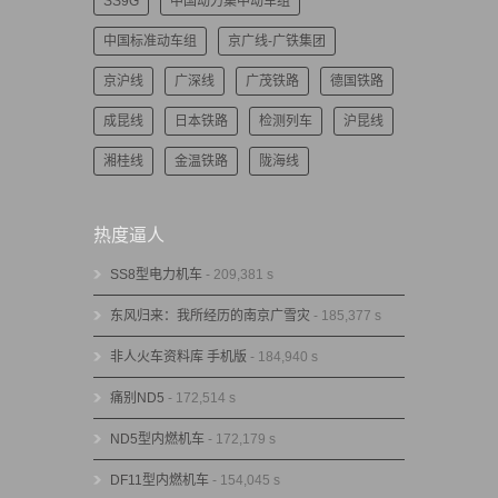
SS9G
中国动力集中动车组
中国标准动车组
京广线-广铁集团
京沪线
广深线
广茂铁路
德国铁路
成昆线
日本铁路
检测列车
沪昆线
湘桂线
金温铁路
陇海线
热度逼人
SS8型电力机车
- 209,381 s
东风归来：我所经历的南京广雪灾
- 185,377 s
非人火车资料库 手机版
- 184,940 s
痛别ND5
- 172,514 s
ND5型内燃机车
- 172,179 s
DF11型内燃机车
- 154,045 s