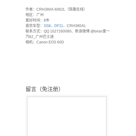
`
作者：CRH380A-6062L（铁路在线）
地区：广州
爱好时间：8年
喜欢车型：
SS8
、
DF11
、CRH380AL
联系方式：QQ 1027260080、新浪微博 @brian爱一
汽62_广州巴士迷
相机：Canon EOS 60D
留言（免注册）