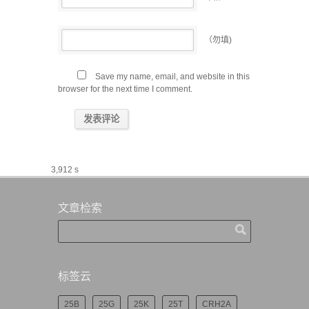
（勿填)
Save my name, email, and website in this
browser for the next time I comment.
3,912 s
文章检索
标签云
25B
25G
25K
25T
CRH2A