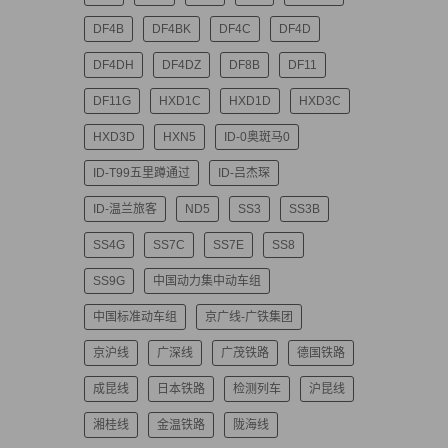
DF4B
DF4BK
DF4C
DF4D
DF4DH
DF4DZ
DF8B
DF11
DF11G
HXD1C
HXD1D
HXD3C
HXD3D
HXN5
ID-0奥斑马0
ID-T99五里蹲通过
ID-吕杰琛
ID-温兰旅客
ND5
SS3
SS3B
SS4G
SS7C
SS7E
SS8
SS9G
中国动力集中动车组
中国标准动车组
京广线-广铁集团
京沪线
广深线
广茂铁路
德国铁路
成昆线
日本铁路
检测列车
沪昆线
湘桂线
金温铁路
陇海线