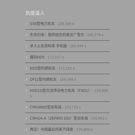
热度逼人
SS8型电力机车
- 209,386 s
东风归来：我所经历的南京广雪灾
- 185,378 s
非人火车资料库 手机版
- 184,944 s
痛别ND5
- 172,517 s
ND5型内燃机车
- 172,191 s
DF11型内燃机车
- 154,048 s
HXD1G型交流传动电力机车（FXD1）
- 153,994
s
CRH380D型动车组
- 153,725 s
CRH1A-A（ZEFIRO 250）型动车组
- 150,942 s
再见！中国最后的蒸汽绿皮
- 129,805 s