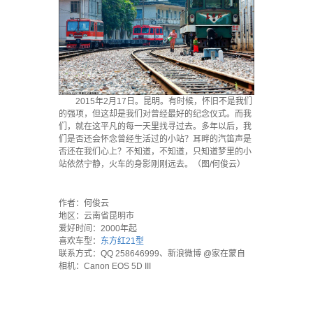
2015年2月17日。昆明。有时候，怀旧不是我们
的强项，但这却是我们对曾经最好的纪念仪式。而我
们，就在这平凡的每一天里找寻过去。多年以后，我
们是否还会怀念曾经生活过的小站？耳畔的汽笛声是
否还在我们心上？不知道，不知道，只知道梦里的小
站依然宁静，火车的身影刚刚远去。（图/何俊云）
`
作者：何俊云
地区：云南省昆明市
爱好时间：2000年起
喜欢车型：
东方红21型
联系方式：QQ 258646999、新浪微博 @家在蒙自
相机：Canon EOS 5D III