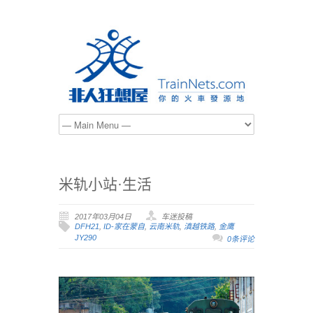
米轨小站·生活
2017年03月04日
车迷投稿
DFH21
,
ID-家在蒙自
,
云南米轨
,
滇越铁路
,
金鹰
JY290
0条评论