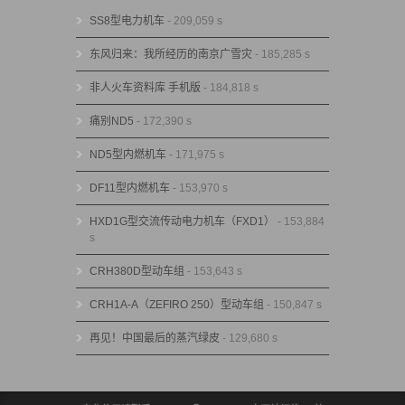
SS8型电力机车
- 209,059 s
东风归来：我所经历的南京广雪灾
- 185,285 s
非人火车资料库 手机版
- 184,818 s
痛别ND5
- 172,390 s
ND5型内燃机车
- 171,975 s
DF11型内燃机车
- 153,970 s
HXD1G型交流传动电力机车（FXD1）
- 153,884
s
CRH380D型动车组
- 153,643 s
CRH1A-A（ZEFIRO 250）型动车组
- 150,847 s
再见！中国最后的蒸汽绿皮
- 129,680 s