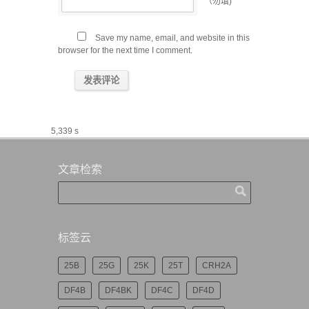
（勿填)
Save my name, email, and website in this
browser for the next time I comment.
5,339 s
文章检索
标签云
25B
25G
25K
25T
CRH2A
DF4B
DF4BK
DF4C
DF4D