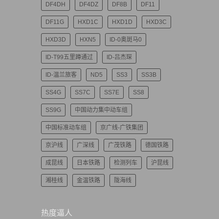
DF4DH
DF4DZ
DF8B
DF11
DF11G
HXD1C
HXD1D
HXD3C
HXD3D
HXN5
ID-0奥斑马0
ID-T99五里蹲通过
ID-吕杰琛
ID-温兰旅客
ND5
SS3
SS3B
SS4G
SS7C
SS7E
SS8
SS9G
中国动力集中动车组
中国标准动车组
京广线-广铁集团
京沪线
广深线
广茂铁路
德国铁路
成昆线
日本铁路
检测列车
沪昆线
湘桂线
金温铁路
陇海线
热度逼人