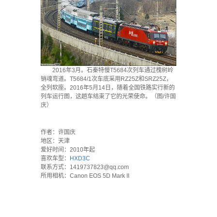
2016年3月。石秦特慢T5684次列车通过槐树岭
销魂弯道。T5684/1次车底采用RZ25Z和SRZ25Z，
全列软座。2016年5月14日，随着全国铁路实行新的
列车运行图，这趟车结束了它的光荣使命。（图/许国
庆）
`
作者：许国庆
地区：天津
爱好时间：2010年起
喜欢车型：
HXD3C
联系方式：1419737823@qq.com
所用相机：Canon EOS 5D Mark II