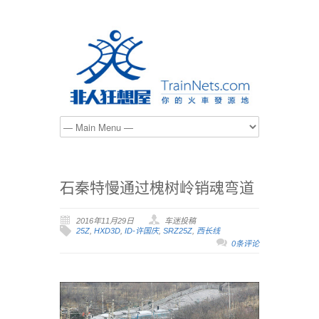
石秦特慢通过槐树岭销魂弯道
2016年11月29日
车迷投稿
25Z
,
HXD3D
,
ID-许国庆
,
SRZ25Z
,
西长线
0条评论