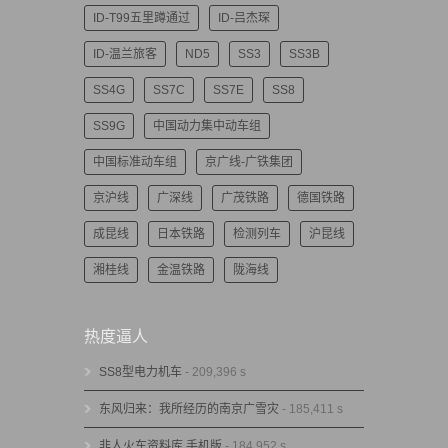
ID-T99五里蹲通过
ID-吕杰琛
ID-温兰旅客
ND5
SS3
SS3B
SS4G
SS7C
SS7E
SS8
SS9G
中国动力集中动车组
中国标准动车组
京广线-广铁集团
京沪线
广深线
广茂铁路
德国铁路
成昆线
日本铁路
检测列车
沪昆线
湘桂线
金温铁路
陇海线
热度逼人
SS8型电力机车
- 209,396 s
东风归来：我所经历的南京广雪灾
- 185,411 s
非人火车资料库 手机版
- 184,952 s