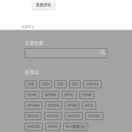
4,053 s
文章检索
标签云
25B
25G
25K
25T
CRH2A
DF4B
DF4BK
DF4C
DF4D
DF4DH
DF4DZ
DF8B
DF11
DF11G
HXD1C
HXD1D
HXD3C
HXD3D
HXN5
ID-0奥斑马0