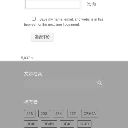
（勿填)
Save my name, email, and website in this
browser for the next time I comment.
5,037 s
文章检索
标签云
25B
25G
25K
25T
CRH2A
DF4B
DF4BK
DF4C
DF4D