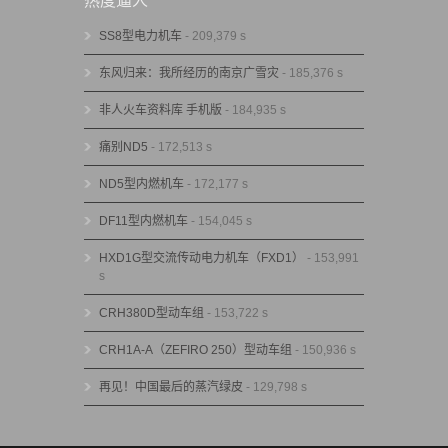
SS8型电力机车
- 209,379 s
东风归来：我所经历的南京广雪灾
- 185,376 s
非人火车资料库 手机版
- 184,935 s
痛别ND5
- 172,513 s
ND5型内燃机车
- 172,177 s
DF11型内燃机车
- 154,045 s
HXD1G型交流传动电力机车（FXD1）
- 153,991
s
CRH380D型动车组
- 153,722 s
CRH1A-A（ZEFIRO 250）型动车组
- 150,936 s
再见！中国最后的蒸汽绿皮
- 129,798 s