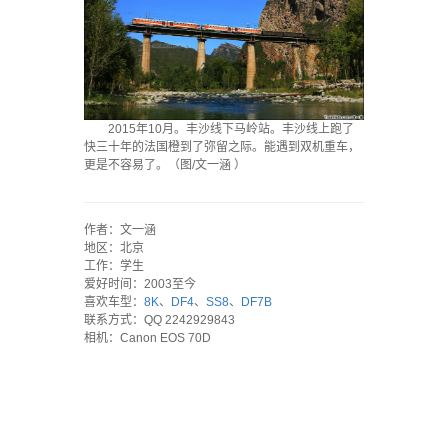
2015年10月。丰沙线下马岭站。丰沙线上跑了
快三十年的法国橙到了弥留之际。能遇到双机重车，
更是不容易了。（图/文一涵 ）
`
作者：文一涵
地区：北京
工作：学生
爱好时间：2003至今
喜欢车型：
8K
、
DF4
、
SS8
、
DF7B
联系方式：QQ 2242929843
相机：Canon EOS 70D