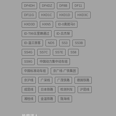
DF4DH
DF4DZ
DF8B
DF11
DF11G
HXD1C
HXD1D
HXD3C
HXD3D
HXN5
ID-0奥斑马0
ID-T99五里蹲通过
ID-吕杰琛
ID-温兰旅客
ND5
SS3
SS3B
SS4G
SS7C
SS7E
SS8
SS9G
中国动力集中动车组
中国标准动车组
京广线-广铁集团
京沪线
广深线
广茂铁路
德国铁路
成昆线
日本铁路
检测列车
沪昆线
湘桂线
金温铁路
陇海线
热度逼人