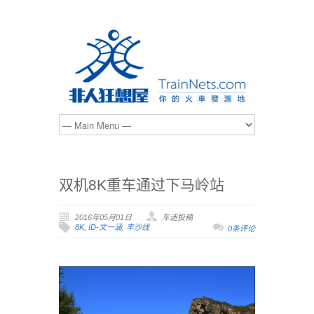
双机8K重车通过下马岭站
2016年05月01日
车迷投稿
8K
,
ID-文一涵
,
丰沙线
0条评论