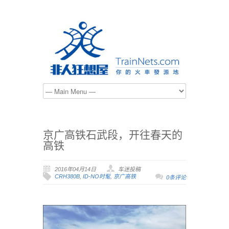
京广高铁石武段，开往春天的
高铁
2016年04月14日
车迷投稿
CRH380B
,
ID-NO时髦
,
京广高铁
0条评论