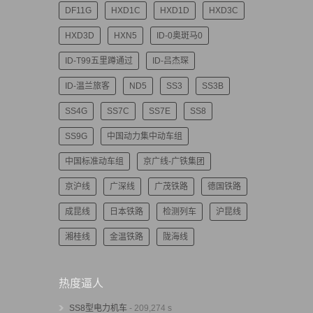
DF11G
HXD1C
HXD1D
HXD3C
HXD3D
HXN5
ID-0奥斑马0
ID-T99五里蹲通过
ID-吕杰琛
ID-温兰旅客
ND5
SS3
SS3B
SS4G
SS7C
SS7E
SS8
SS9G
中国动力集中动车组
中国标准动车组
京广线-广铁集团
京沪线
广深线
广茂铁路
德国铁路
成昆线
日本铁路
检测列车
沪昆线
湘桂线
金温铁路
陇海线
热度逼人
SS8型电力机车
- 209,274 s