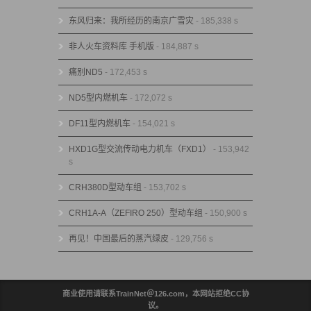
东风归来：我所经历的南京广雪灾
- 185,338 s
非人火车资料库 手机版
- 184,887 s
痛别ND5
- 172,453 s
ND5型内燃机车
- 172,072 s
DF11型内燃机车
- 154,021 s
HXD1G型交流传动电力机车（FXD1）
- 153,942
s
CRH380D型动车组
- 153,702 s
CRH1A-A（ZEFIRO 250）型动车组
- 150,900 s
再见！中国最后的蒸汽绿皮
- 129,756 s
商业使用请联系TrainNet＠126.com，本网站拒绝CC协
议。