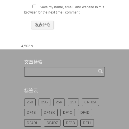
Save my name, email, and website in this
browser for the next time I comment.
4,502 s
文章检索
标签云
25B
25G
25K
25T
CRH2A
DF4B
DF4BK
DF4C
DF4D
DF4DH
DF4DZ
DF8B
DF11