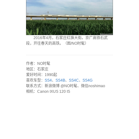
2016年4月，石家庄红旗大街。京广高铁石武
段，开往春天的高铁。（图/NO时髦）
`
作者：NO时髦
地区：石家庄
爱好时间：1990起
喜欢车型：
SS4
、
SS4B
、
SS4C
、
SS4G
联系方式：新浪微博 @NO时髦、微信noshimao
相机：Canon IXUS 120 IS