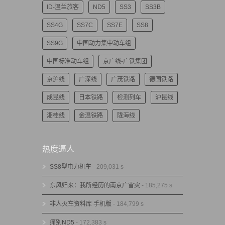
ID-温兰旅客
ND5
SS3
SS3B
SS4G
SS7C
SS7E
SS8
SS9G
中国动力集中动车组
中国标准动车组
京广线-广铁集团
京沪线
广深线
广茂铁路
德国铁路
成昆线
日本铁路
检测列车
沪昆线
湘桂线
金温铁路
陇海线
热度逼人
SS8型电力机车
- 209,031 s
东风归来：我所经历的南京广雪灾
- 185,275 s
非人火车资料库 手机版
- 184,799 s
痛别ND5
- 172,383 s