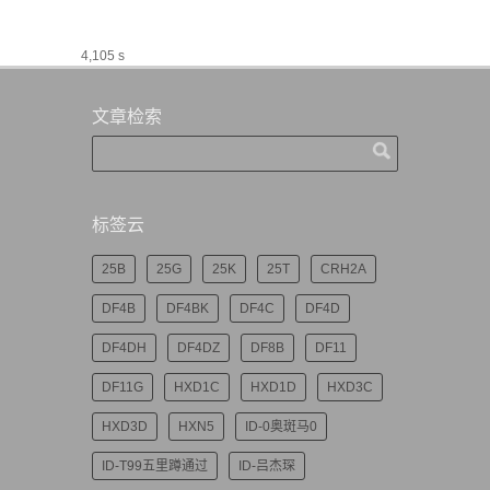
4,105 s
文章检索
标签云
25B
25G
25K
25T
CRH2A
DF4B
DF4BK
DF4C
DF4D
DF4DH
DF4DZ
DF8B
DF11
DF11G
HXD1C
HXD1D
HXD3C
HXD3D
HXN5
ID-0奥斑马0
ID-T99五里蹲通过
ID-吕杰琛