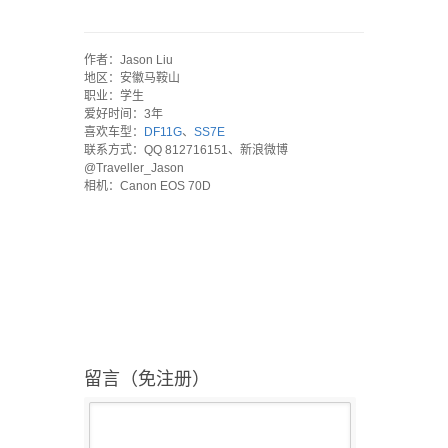
`
作者：Jason Liu
地区：安徽马鞍山
职业：学生
爱好时间：3年
喜欢车型：
DF11G
、
SS7E
联系方式：QQ 812716151、新浪微博
@Traveller_Jason
相机：Canon EOS 70D
留言（免注册）