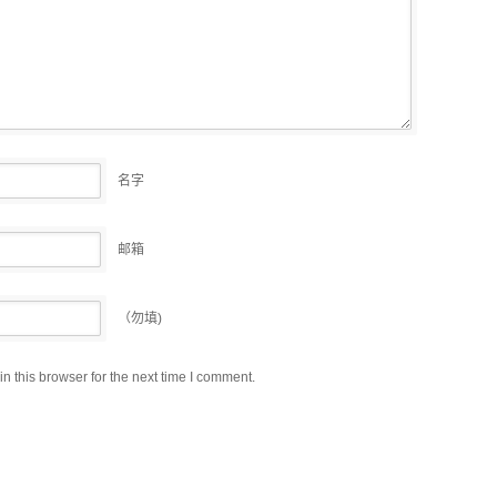
名字
邮箱
（勿填)
 this browser for the next time I comment.