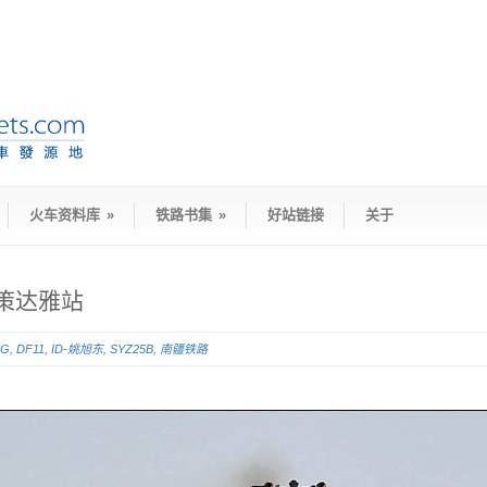
火车资料库
»
铁路书集
»
好站链接
关于
线策达雅站
5G
,
DF11
,
ID-姚旭东
,
SYZ25B
,
南疆铁路