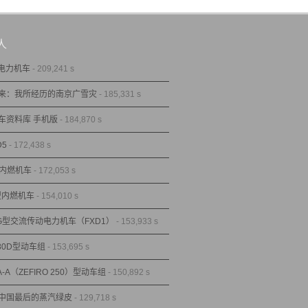
人
型电力机车
- 209,241 s
来：我所经历的南京广雪灾
- 185,331 s
车资料库 手机版
- 184,870 s
D5
- 172,438 s
型内燃机车
- 172,053 s
1型内燃机车
- 154,010 s
1G型交流传动电力机车（FXD1）
- 153,933 s
80D型动车组
- 153,695 s
A-A（ZEFIRO 250）型动车组
- 150,892 s
中国最后的蒸汽绿皮
- 129,718 s