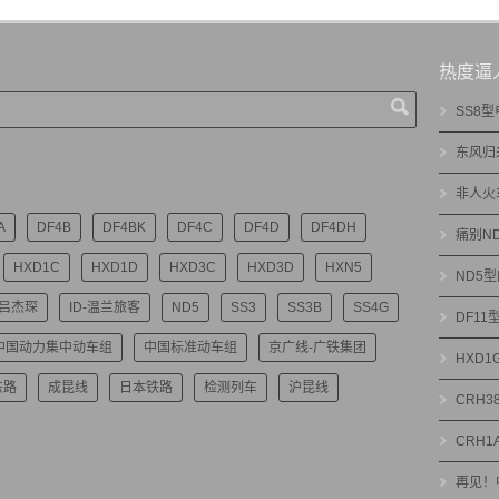
热度逼
SS8
东风归
非人火
A
DF4B
DF4BK
DF4C
DF4D
DF4DH
痛别N
HXD1C
HXD1D
HXD3C
HXD3D
HXN5
ND5
-吕杰琛
ID-温兰旅客
ND5
SS3
SS3B
SS4G
DF1
中国动力集中动车组
中国标准动车组
京广线-广铁集团
HXD
铁路
成昆线
日本铁路
检测列车
沪昆线
CRH3
CRH1
再见！