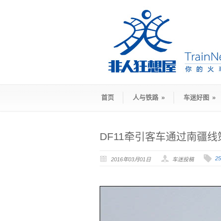
首页
人与铁路
»
车迷好图
»
DF11牵引客车通过南疆
2
2016年03月01日
车迷投稿