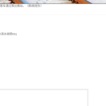
客车通过策达雅站。（图/姚旭东）
@清水胡杨htcj