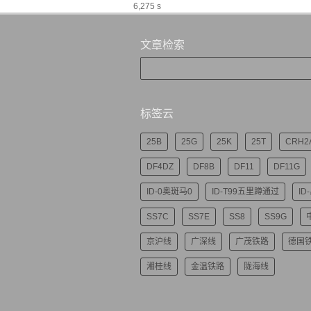
6,275 s
文章检索
标签云
25B
25G
25K
25T
CRH2
DF4DZ
DF8B
DF11
DF11G
ID-0奥斑马0
ID-T99五里蹲通过
ID
SS7C
SS7E
SS8
SS9G
京沪线
广深线
广茂铁路
德国
湘桂线
金温铁路
陇海线