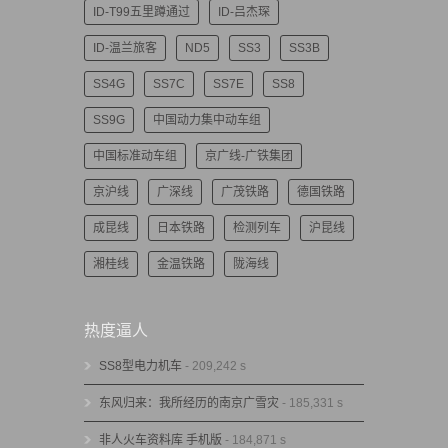
ID-T99五里蹲通过
ID-吕杰琛
ID-温兰旅客
ND5
SS3
SS3B
SS4G
SS7C
SS7E
SS8
SS9G
中国动力集中动车组
中国标准动车组
京广线-广铁集团
京沪线
广深线
广茂铁路
德国铁路
成昆线
日本铁路
检测列车
沪昆线
湘桂线
金温铁路
陇海线
热度逼人
SS8型电力机车
- 209,242 s
东风归来：我所经历的南京广雪灾
- 185,331 s
非人火车资料库 手机版
- 184,871 s