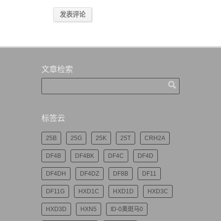
文章检索
标签云
25B
25G
25K
25T
CRH2A
DF4B
DF4BK
DF4C
DF4D
DF4DH
DF4DZ
DF8B
DF11
DF11G
HXD1C
HXD1D
HXD3C
HXD3D
HXN5
ID-0奥斑马0