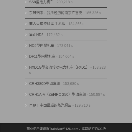
SS8型电力机车
- 209,218 s
东风归来：我所经历的南京广雪灾
- 185,326 s
非人火车资料库 手机版
- 184,865 s
痛别ND5
- 172,432 s
ND5型内燃机车
- 172,041 s
DF11型内燃机车
- 154,004 s
HXD1G型交流传动电力机车（FXD1）
- 153,923
s
CRH380D型动车组
- 153,680 s
CRH1A-A（ZEFIRO 250）型动车组
- 150,887 s
再见！中国最后的蒸汽绿皮
- 129,710 s
商业使用请联系TrainNet＠126.com，本网站拒绝CC协