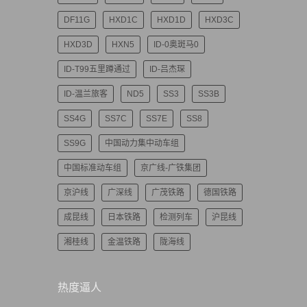
DF11G
HXD1C
HXD1D
HXD3C
HXD3D
HXN5
ID-0奥斑马0
ID-T99五里蹲通过
ID-吕杰琛
ID-温兰旅客
ND5
SS3
SS3B
SS4G
SS7C
SS7E
SS8
SS9G
中国动力集中动车组
中国标准动车组
京广线-广铁集团
京沪线
广深线
广茂铁路
德国铁路
成昆线
日本铁路
检测列车
沪昆线
湘桂线
金温铁路
陇海线
热度逼人