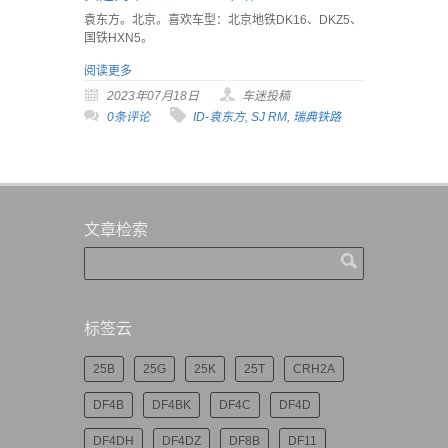
袁东方。北京。喜欢车型：北京地铁DK16、DKZ5、
国铁HXN5。
阅读更多
2023年07月18日
车迷投稿
0条评论
ID-袁东方
,
SJ RM
,
瑞典铁路
文章检索
标签云
25B
25G
25K
25T
CRH2A
DF4B
DF4BK
DF4C
DF4D
DF4DH
DF4DZ
DF8B
DF11