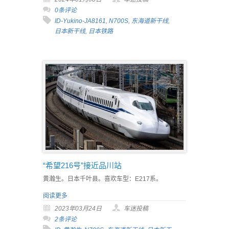
0条评论
ID-Yukino-JA8161
,
N700S
,
东海道新干线
,
日本新干线
,
日本铁路
“希望216号”接近品川站
黄瀚生。日本千叶县。喜欢车型：E217系。
阅读更多
2023年03月24日
车迷投稿
2条评论