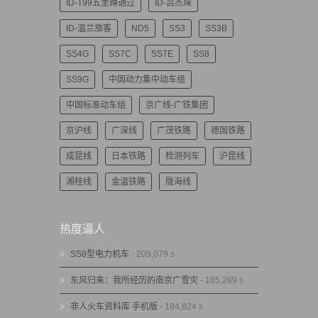
ID-T99五里蹲通过
ID-吕杰琛
ID-温兰旅客
ND5
SS3
SS3B
SS4G
SS7C
SS7E
SS8
SS9G
中国动力集中动车组
中国标准动车组
京广线-广铁集团
京沪线
广深线
广茂铁路
德国铁路
成昆线
日本铁路
检测列车
沪昆线
湘桂线
金温铁路
陇海线
热度逼人
SS8型电力机车
- 209,079 s
东风归来：我所经历的南京广雪灾
- 185,289 s
非人火车资料库 手机版
- 184,824 s