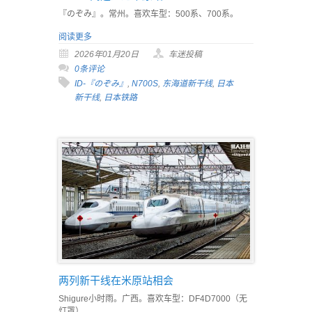
『のぞみ』。常州。喜欢车型：500系、700系。
阅读更多
2026年01月20日
车迷投稿
0条评论
ID-『のぞみ』
,
N700S
,
东海道新干线
,
日本
新干线
,
日本铁路
两列新干线在米原站相会
Shigure小时雨。广西。喜欢车型：DF4D7000（无
灯罩）。