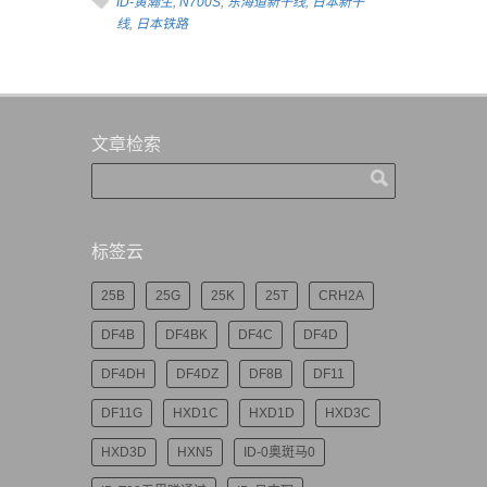
ID-黄瀚生
,
N700S
,
东海道新干线
,
日本新干
线
,
日本铁路
文章检索
标签云
25B
25G
25K
25T
CRH2A
DF4B
DF4BK
DF4C
DF4D
DF4DH
DF4DZ
DF8B
DF11
DF11G
HXD1C
HXD1D
HXD3C
HXD3D
HXN5
ID-0奥斑马0