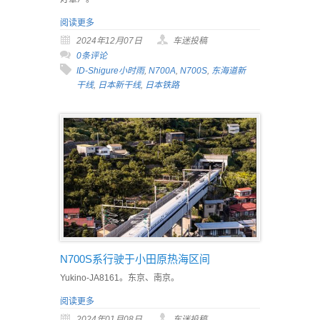
阅读更多
2024年12月07日
车迷投稿
0条评论
ID-Shigure小时雨
,
N700A
,
N700S
,
东海道新
干线
,
日本新干线
,
日本铁路
N700S系行驶于小田原热海区间
Yukino-JA8161。东京、南京。
阅读更多
2024年01月08日
车迷投稿