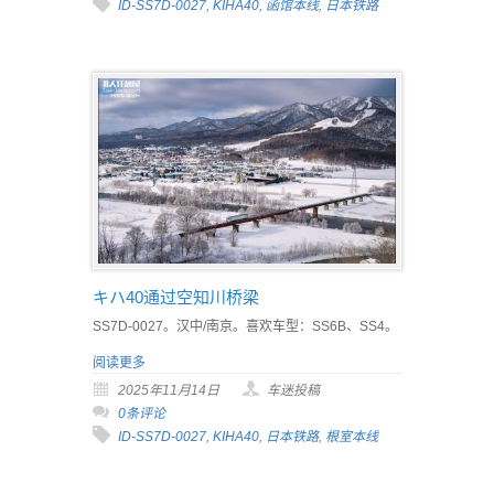
ID-SS7D-0027
,
KIHA40
,
函馆本线
,
日本铁路
キハ40通过空知川桥梁
SS7D-0027。汉中/南京。喜欢车型：SS6B、SS4。
阅读更多
2025年11月14日
车迷投稿
0条评论
ID-SS7D-0027
,
KIHA40
,
日本铁路
,
根室本线