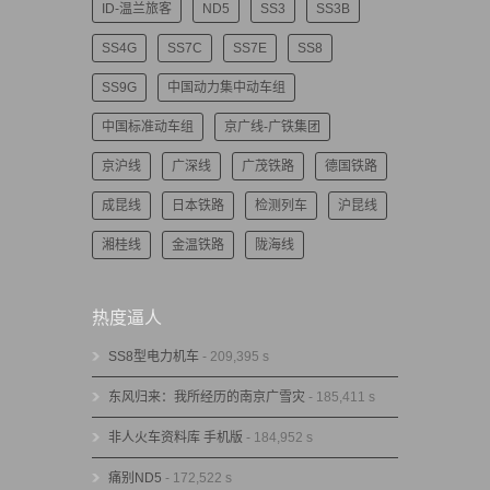
ID-温兰旅客
ND5
SS3
SS3B
SS4G
SS7C
SS7E
SS8
SS9G
中国动力集中动车组
中国标准动车组
京广线-广铁集团
京沪线
广深线
广茂铁路
德国铁路
成昆线
日本铁路
检测列车
沪昆线
湘桂线
金温铁路
陇海线
热度逼人
SS8型电力机车
- 209,395 s
东风归来：我所经历的南京广雪灾
- 185,411 s
非人火车资料库 手机版
- 184,952 s
痛别ND5
- 172,522 s