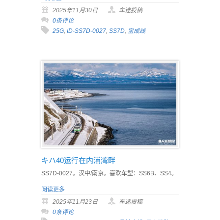
2025年11月30日
车迷投稿
0条评论
25G
,
ID-SS7D-0027
,
SS7D
,
宝成线
キハ40运行在内浦湾畔
SS7D-0027。汉中/南京。喜欢车型：SS6B、SS4。
阅读更多
2025年11月23日
车迷投稿
0条评论