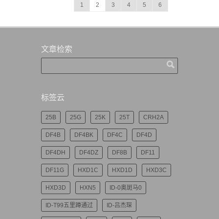
1
2
3
4
5
6
文章检索
标签云
25B
25G
25K
25T
CRH2A
DF4B
DF4BK
DF4C
DF4D
DF4DH
DF4DZ
DF8B
DF11
DF11G
HXD1C
HXD1D
HXD3C
HXD3D
HXN5
ID-0奥斑马0
ID-T99五里蹲通过
ID-吕杰琛