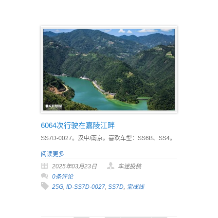
6064次行驶在嘉陵江畔
SS7D-0027。汉中/南京。喜欢车型：SS6B、SS4。
阅读更多
2025年03月23日
车迷投稿
0条评论
25G
,
ID-SS7D-0027
,
SS7D
,
宝成线