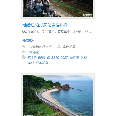
“仙后座”在长冈站连挂补机
SS7D-0027。汉中/南京。喜欢车型：SS6B、SS4。
阅读更多
2025年06月04日
车迷投稿
0条评论
E26系
,
EF81
,
ID-SS7D-0027
,
仙后座
,
信越
本线
,
日本铁路