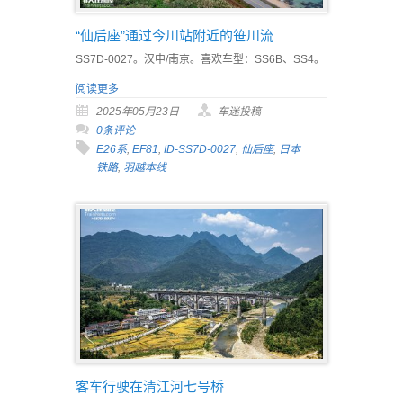
“仙后座”通过今川站附近的笹川流
SS7D-0027。汉中/南京。喜欢车型：SS6B、SS4。
阅读更多
2025年05月23日
车迷投稿
0条评论
E26系
,
EF81
,
ID-SS7D-0027
,
仙后座
,
日本
铁路
,
羽越本线
客车行驶在清江河七号桥