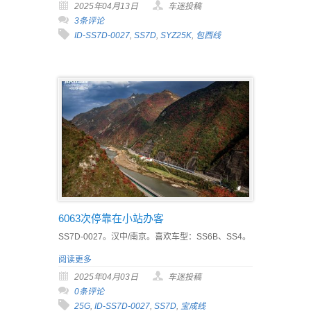
2025年04月13日
车迷投稿
3条评论
ID-SS7D-0027
,
SS7D
,
SYZ25K
,
包西线
6063次停靠在小站办客
SS7D-0027。汉中/南京。喜欢车型：SS6B、SS4。
阅读更多
2025年04月03日
车迷投稿
0条评论
25G
,
ID-SS7D-0027
,
SS7D
,
宝成线