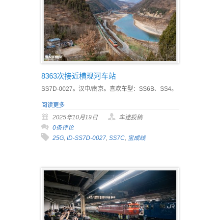
8363次接近横现河车站
SS7D-0027。汉中/南京。喜欢车型：SS6B、SS4。
阅读更多
2025年10月19日
车迷投稿
0条评论
25G
,
ID-SS7D-0027
,
SS7C
,
宝成线