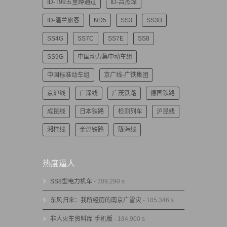
ID-T99五里蹲通过
ID-吕杰琛
ID-温兰旅客
ND5
SS3
SS3B
SS4G
SS7C
SS7E
SS8
SS9G
中国动力集中动车组
中国标准动车组
京广线-广铁集团
京沪线
广深线
广茂铁路
德国铁路
成昆线
日本铁路
检测列车
沪昆线
湘桂线
金温铁路
陇海线
热度逼人
SS8型电力机车
- 209,290 s
东风归来：我所经历的南京广雪灾
- 185,346 s
非人火车资料库 手机版
- 184,900 s