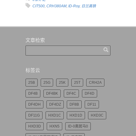
CIT500
,
CRH380AM
,
ID-Roy
,
日兰高铁
文章检索
标签云
25B
25G
25K
25T
CRH2A
DF4B
DF4BK
DF4C
DF4D
DF4DH
DF4DZ
DF8B
DF11
DF11G
HXD1C
HXD1D
HXD3C
HXD3D
HXN5
ID-0奥斑马0