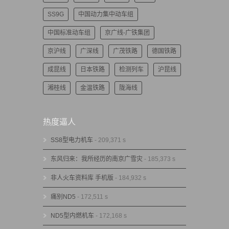
SS9G
中国动力集中动车组
中国标准动车组
京广线-广铁集团
京沪线
广深线
广茂铁路
德国铁路
成昆线
日本铁路
检测列车
沪昆线
湘桂线
金温铁路
陇海线
热度逼人
SS8型电力机车
- 209,371 s
东风归来：我所经历的南京广雪灾
- 185,373 s
非人火车资料库 手机版
- 184,932 s
痛别ND5
- 172,511 s
ND5型内燃机车
- 172,168 s