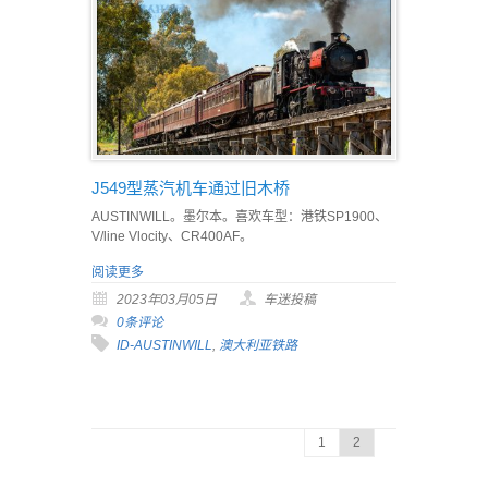
J549型蒸汽机车通过旧木桥
AUSTINWILL。墨尔本。喜欢车型：港铁SP1900、
V/line Vlocity、CR400AF。
阅读更多
2023年03月05日
车迷投稿
0条评论
ID-AUSTINWILL
,
澳大利亚铁路
1
2