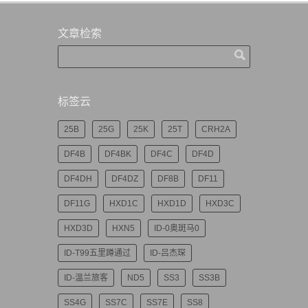
文章检索
标签云
25B
25G
25K
25T
CRH2A
DF4B
DF4BK
DF4C
DF4D
DF4DH
DF4DZ
DF8B
DF11
DF11G
HXD1C
HXD1D
HXD3C
HXD3D
HXN5
ID-0奥斑马0
ID-T99五里蹲通过
ID-吕杰琛
ID-温兰旅客
ND5
SS3
SS3B
SS4G
SS7C
SS7E
SS8