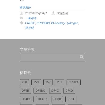
阅读更多
2023年02月06日
车迷投稿
一条评论
CRH2C
,
CRH380B
,
ID-Acetoxy Hydrogen
,
符夹线
文章检索
标签云
25B
25G
25K
25T
CRH2A
DF4B
DF4BK
DF4C
DF4D
DF4DH
DF4DZ
DF8B
DF11