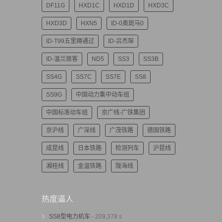
DF11G
HXD1C
HXD1D
HXD3C
HXD3D
HXN5
ID-0奥斑马0
ID-T99五里蹲通过
ID-吕杰琛
ID-温兰旅客
ND5
SS3
SS3B
SS4G
SS7C
SS7E
SS8
SS9G
中国动力集中动车组
中国标准动车组
京广线-广铁集团
京沪线
广深线
广茂铁路
德国铁路
成昆线
日本铁路
检测列车
沪昆线
湘桂线
金温铁路
陇海线
热度逼人
SS8型电力机车
- 209,378 s