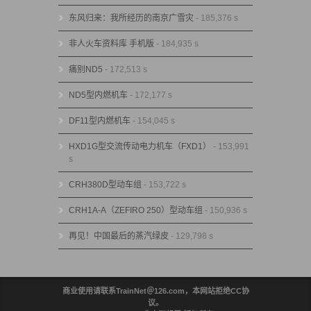
东风归来：我所经历的南京广雪灾
- 185,376 s
非人火车资料库 手机版
- 184,935 s
痛别ND5
- 172,513 s
ND5型内燃机车
- 172,177 s
DF11型内燃机车
- 154,045 s
HXD1G型交流传动电力机车（FXD1）
- 153,991
s
CRH380D型动车组
- 153,722 s
CRH1A-A（ZEFIRO 250）型动车组
- 150,936 s
再见！中国最后的蒸汽绿皮
- 129,798 s
商业使用请联系TrainNet＠126.com，本网站拒绝CC协
议。