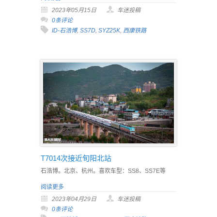
2023年05月15日
车迷投稿
0条评论
ID-石浩博
,
SS7D
,
SYZ25K
,
西康铁路
T7014次接近旬阳北站
石浩博。北京、杭州。喜欢车型：SS8、SS7E等
阅读更多
2023年04月29日
车迷投稿
0条评论