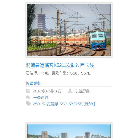
混编暑运临客K5211次驶过西长线
石浩博。北京。喜欢车型：SS8、SS7E
阅读更多
2018年10月01日
车迷投稿
一条评论
25B
,
ID-石浩博
,
SS8
,
SYZ25B
,
西长线