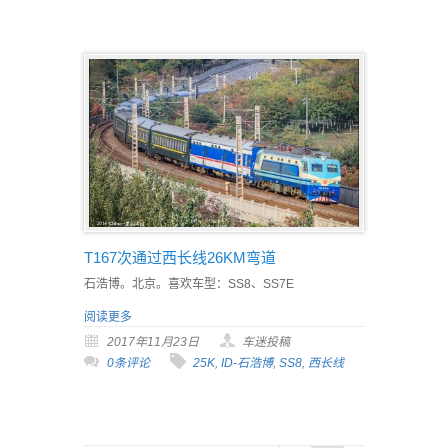
T167次通过西长线26KM弯道
石浩博。北京。喜欢车型：SS8、SS7E
阅读更多
2017年11月23日
车迷投稿
0条评论
25K
,
ID-石浩博
,
SS8
,
西长线