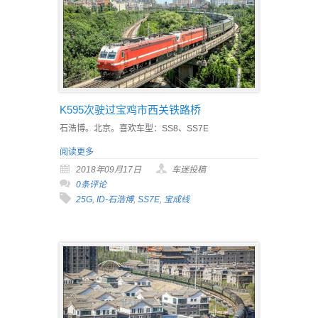
K595次驶过宝鸡市西关铁路桥
石浩博。北京。喜欢车型：SS8、SS7E
阅读更多
2018年09月17日
车迷投稿
0条评论
25G
,
ID-石浩博
,
SS7E
,
宝成线