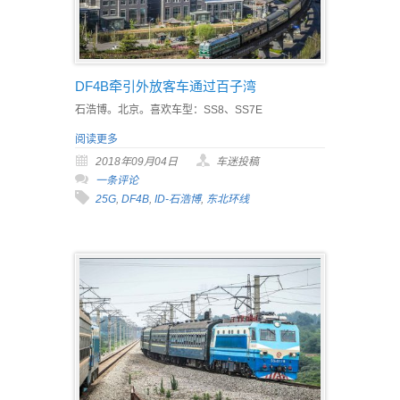
DF4B牵引外放客车通过百子湾
石浩博。北京。喜欢车型：SS8、SS7E
阅读更多
2018年09月04日
车迷投稿
一条评论
25G
,
DF4B
,
ID-石浩博
,
东北环线