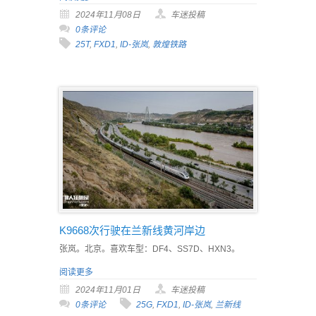
2024年11月08日
车迷投稿
0条评论
25T
,
FXD1
,
ID-张岚
,
敦煌铁路
K9668次行驶在兰新线黄河岸边
张岚。北京。喜欢车型：DF4、SS7D、HXN3。
阅读更多
2024年11月01日
车迷投稿
0条评论
25G
,
FXD1
,
ID-张岚
,
兰新线