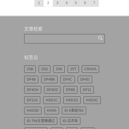
1
2
3
4
5
6
7
文章检索
标签云
25B
25G
25K
25T
CRH2A
DF4B
DF4BK
DF4C
DF4D
DF4DH
DF4DZ
DF8B
DF11
DF11G
HXD1C
HXD1D
HXD3C
HXD3D
HXN5
ID-0奥斑马0
ID-T99五里蹲通过
ID-吕杰琛