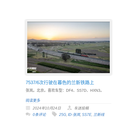
7537/6次行驶在暮色的兰新铁路上
张岚。北京。喜欢车型：DF4、SS7D、HXN3。
阅读更多
2024年10月24日
车迷投稿
0条评论
25G
,
ID-张岚
,
SS7E
,
兰新线