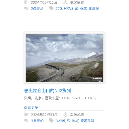
2024年09月11日
车迷投稿
0条评论
25G
,
HXN3
,
ID-张岚
,
霍白线
驶出昆仑山口的NJ2货列
张岚。北京。喜欢车型：DF4、SS7D、HXN3。
阅读更多
2024年09月03日
车迷投稿
0条评论
HXN5
,
ID-张岚
,
青藏铁路