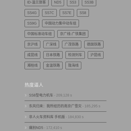
ID-温兰旅客
ND5
SS3
SS3B
SS4G
SS7C
SS7E
SS8
SS9G
中国动力集中动车组
中国标准动车组
京广线-广铁集团
京沪线
广深线
广茂铁路
德国铁路
成昆线
日本铁路
检测列车
沪昆线
湘桂线
金温铁路
陇海线
热度逼人
SS8型电力机车
- 209,128 s
东风归来：我所经历的南京广雪灾
- 185,295 s
非人火车资料库 手机版
- 184,830 s
痛别ND5
- 172,410 s