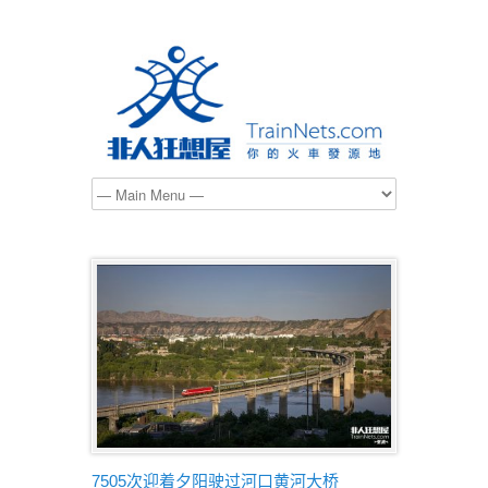
7505次迎着夕阳驶过河口黄河大桥