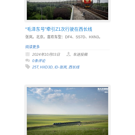
“毛泽东号”牵引Z1次行驶在西长线
张岚。北京。喜欢车型：DF4、SS7D、HXN3。
阅读更多
2024年10月03日
车迷投稿
0条评论
25T
,
HXD3D
,
ID-张岚
,
西长线