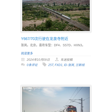
Y667/70次行驶在龙泉寺附近
张岚。北京。喜欢车型：DF4、SS7D、HXN3。
阅读更多
2024年10月09日
车迷投稿
0条评论
25T
,
FXD1
,
ID-张岚
,
兰新线