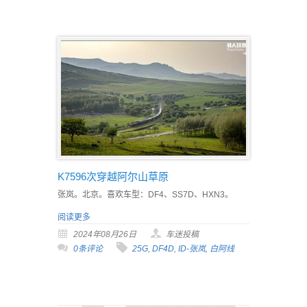
K7596次穿越阿尔山草原
张岚。北京。喜欢车型：DF4、SS7D、HXN3。
阅读更多
2024年08月26日
车迷投稿
0条评论
25G
,
DF4D
,
ID-张岚
,
白阿线