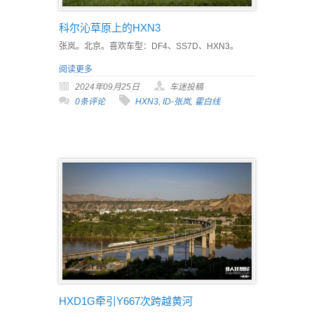
科尔沁草原上的HXN3
张岚。北京。喜欢车型：DF4、SS7D、HXN3。
阅读更多
2024年09月25日
车迷投稿
0条评论
HXN3
,
ID-张岚
,
霍白线
HXD1G牵引Y667次跨越黄河