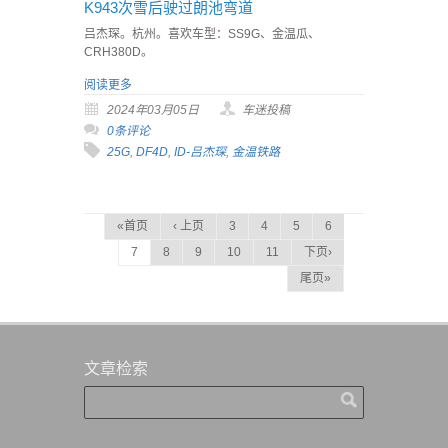
K943次雪后驶过朗池弯道
吕杰琛。杭州。喜欢车型：SS9G、金温瓜、
CRH380D。
阅读更多
2024年03月05日
车迷投稿
0条评论
25G
,
DF4D
,
ID-吕杰琛
,
金温铁路
«首页
‹ 上页
3
4
5
6
7
8
9
10
11
下页›
尾页»
文章检索