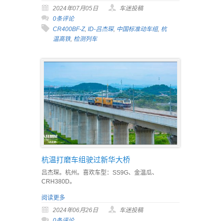
2024年07月05日
车迷投稿
0条评论
CR400BF-Z
,
ID-吕杰琛
,
中国标准动车组
,
杭
温高铁
,
检测列车
杭温打磨车组驶过新华大桥
吕杰琛。杭州。喜欢车型：SS9G、金温瓜、
CRH380D。
阅读更多
2024年06月26日
车迷投稿
0条评论