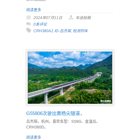
阅读更多
2024年07月11日
车迷投稿
0条评论
CRH380AJ
,
ID-吕杰琛
,
检测列车
G55806次驶出黄杨尖隧道，
吕杰琛。杭州。喜欢车型：SS9G、金温瓜、
CRH380D。
阅读更多