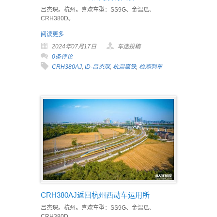
吕杰琛。杭州。喜欢车型：SS9G、金温瓜、
CRH380D。
阅读更多
2024年07月17日
车迷投稿
0条评论
CRH380AJ
,
ID-吕杰琛
,
杭温高铁
,
检测列车
CRH380AJ返回杭州西动车运用所
吕杰琛。杭州。喜欢车型：SS9G、金温瓜、
CRH380D。