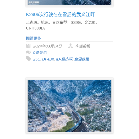
K2906次行驶在在雪后的武义江畔
吕杰琛。杭州。喜欢车型：SS9G、金温瓜、
CRH380D。
阅读更多
2024年03月14日
车迷投稿
0条评论
25G
,
DF4BK
,
ID-吕杰琛
,
金温铁路