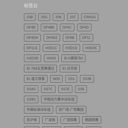
标签云
25B
25G
25K
25T
CRH2A
DF4B
DF4BK
DF4C
DF4D
DF4DH
DF4DZ
DF8B
DF11
DF11G
HXD1C
HXD1D
HXD3C
HXD3D
HXN5
ID-0奥斑马0
ID-T99五里蹲通过
ID-吕杰琛
ID-温兰旅客
ND5
SS3
SS3B
SS4G
SS7C
SS7E
SS8
SS9G
中国动力集中动车组
中国标准动车组
京广线-广铁集团
京沪线
广深线
广茂铁路
德国铁路