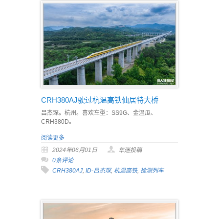
CRH380AJ驶过杭温高铁仙居特大桥
吕杰琛。杭州。喜欢车型：SS9G、金温瓜、
CRH380D。
阅读更多
2024年06月01日
车迷投稿
0条评论
CRH380AJ
,
ID-吕杰琛
,
杭温高铁
,
检测列车