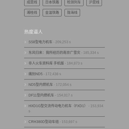
成昆线
日本铁路
检测列车
沪昆线
湘桂线
金温铁路
陇海线
热度逼人
SS8型电力机车
- 209,253 s
东风归来：我所经历的南京广雪灾
- 185,334 s
非人火车资料库 手机版
- 184,873 s
痛别ND5
- 172,438 s
ND5型内燃机车
- 172,054 s
DF11型内燃机车
- 154,017 s
HXD1G型交流传动电力机车（FXD1）
- 153,934
s
CRH380D型动车组
- 153,697 s