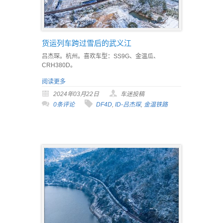
货运列车跨过雪后的武义江
吕杰琛。杭州。喜欢车型：SS9G、金温瓜、
CRH380D。
阅读更多
2024年03月22日
车迷投稿
0条评论
DF4D
,
ID-吕杰琛
,
金温铁路