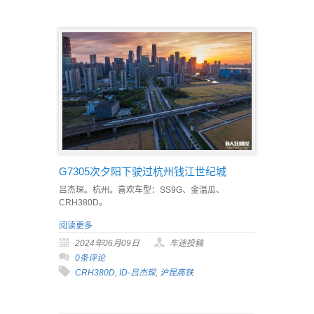
G7305次夕阳下驶过杭州钱江世纪城
吕杰琛。杭州。喜欢车型：SS9G、金温瓜、
CRH380D。
阅读更多
2024年06月09日
车迷投稿
0条评论
CRH380D
,
ID-吕杰琛
,
沪昆高铁