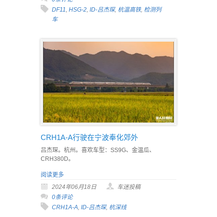
DF11
,
HSG-2
,
ID-吕杰琛
,
杭温高铁
,
检测列
车
CRH1A-A行驶在宁波奉化郊外
吕杰琛。杭州。喜欢车型：SS9G、金温瓜、
CRH380D。
阅读更多
2024年06月18日
车迷投稿
0条评论
CRH1A-A
,
ID-吕杰琛
,
杭深线