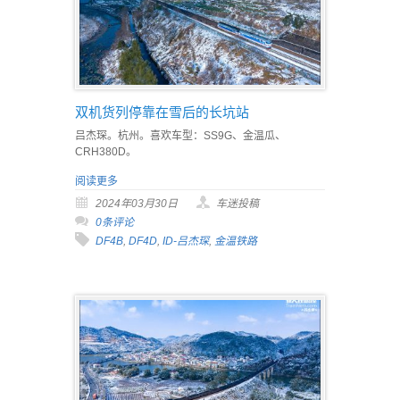
双机货列停靠在雪后的长坑站
吕杰琛。杭州。喜欢车型：SS9G、金温瓜、
CRH380D。
阅读更多
2024年03月30日
车迷投稿
0条评论
DF4B
,
DF4D
,
ID-吕杰琛
,
金温铁路