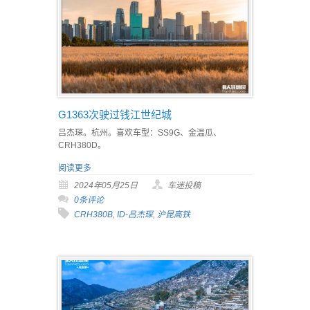
G1363次驶过钱江世纪城
吕杰琛。杭州。喜欢车型：SS9G、金温瓜、
CRH380D。
阅读更多
2024年05月25日
车迷投稿
0条评论
CRH380B
,
ID-吕杰琛
,
沪昆高铁