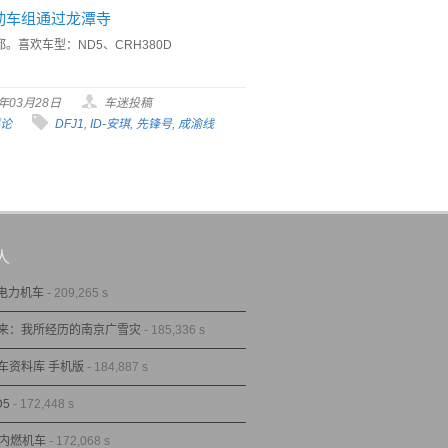
动车组通过龙潭寺
。喜欢车型：ND5、CRH380D
0年03月28日
车迷投稿
评论
DFJ1
,
ID-安琪
,
先锋号
,
成渝线
人
型电力机车
- 209,265 s
来：我所经历的南京广雪灾
- 185,336 s
车资料库 手机版
- 184,887 s
D5
- 172,448 s
型内燃机车
- 172,068 s