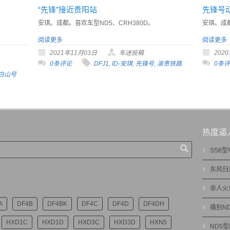
“先锋”接近贵阳站
先锋号
安琪。成都。喜欢车型ND5、CRH380D。
安琪。成都
阅读更多
阅读更多
2021年11月03日
车迷投稿
202
0条评论
DFJ1
,
ID-安琪
,
先锋号
,
渝贵铁路
0条
白山号
热度逼
SS8
东风归
非人火
A
DF4B
DF4BK
DF4C
DF4D
DF4DH
痛别N
HXD1C
HXD1D
HXD3C
HXD3D
HXN5
ND5