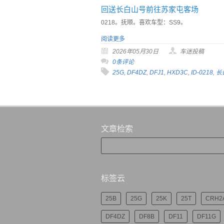
回送长白山号前往苏家屯客场
0218。抚顺。喜欢车型：SS9。
阅读更多
2026年05月30日
车迷投稿
0条评论
25G
,
DF4DZ
,
DFJ1
,
HXD3C
,
ID-0218
,
长
文章检索
标签云
25B
25G
25K
25T
CRH2
DF4DZ
DF8B
DF11
DF11G