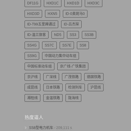
DF11G
HXD1C
HXD1D
HXD3C
HXD3D
HXN5
ID-0奥斑马0
ID-T99五里蹲通过
ID-吕杰琛
ID-温兰旅客
ND5
SS3
SS3B
SS4G
SS7C
SS7E
SS8
SS9G
中国动力集中动车组
中国标准动车组
京广线-广铁集团
京沪线
广深线
广茂铁路
德国铁路
成昆线
日本铁路
检测列车
沪昆线
湘桂线
金温铁路
陇海线
热度逼人
SS8型电力机车
- 209,111 s