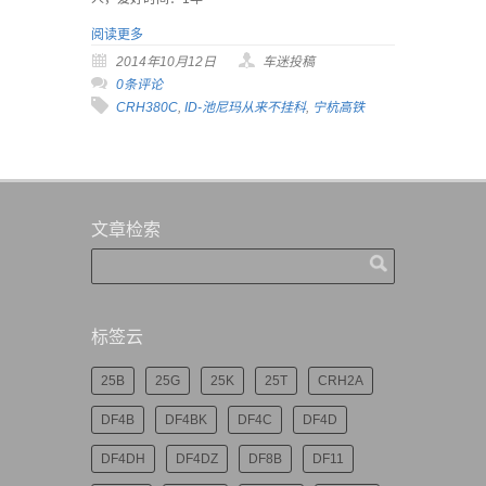
阅读更多
2014年10月12日
车迷投稿
0条评论
CRH380C
,
ID-池尼玛从来不挂科
,
宁杭高铁
文章检索
标签云
25B
25G
25K
25T
CRH2A
DF4B
DF4BK
DF4C
DF4D
DF4DH
DF4DZ
DF8B
DF11