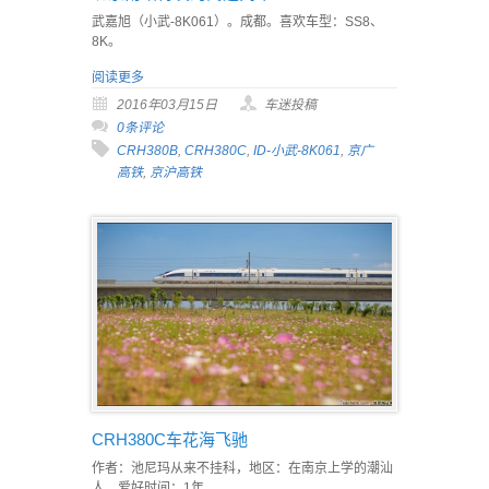
武嘉旭（小武-8K061）。成都。喜欢车型：SS8、
8K。
阅读更多
2016年03月15日
车迷投稿
0条评论
CRH380B
,
CRH380C
,
ID-小武-8K061
,
京广
高铁
,
京沪高铁
CRH380C车花海飞驰
作者：池尼玛从来不挂科，地区：在南京上学的潮汕
人，爱好时间：1年