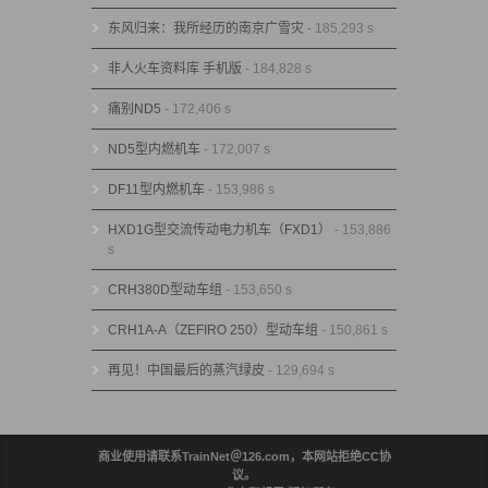
东风归来：我所经历的南京广雪灾
- 185,293 s
非人火车资料库 手机版
- 184,828 s
痛别ND5
- 172,406 s
ND5型内燃机车
- 172,007 s
DF11型内燃机车
- 153,986 s
HXD1G型交流传动电力机车（FXD1）
- 153,886
s
CRH380D型动车组
- 153,650 s
CRH1A-A（ZEFIRO 250）型动车组
- 150,861 s
再见！中国最后的蒸汽绿皮
- 129,694 s
商业使用请联系TrainNet＠126.com，本网站拒绝CC协
议。