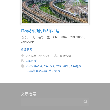
虹桥动车所附近5车相遇
杰哥。上海。喜欢车型：CRH380A、CRH380D、
CR400AF
阅读更多
2020年10月17日
车迷投稿
0条评论
CR400AF-A
,
CRH2A
,
CRH380B
,
ID-杰哥
,
中国标准动车组
,
京沪高铁
文章检索