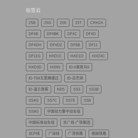
标签云
25B
25G
25K
25T
CRH2A
DF4B
DF4BK
DF4C
DF4D
DF4DH
DF4DZ
DF8B
DF11
DF11G
HXD1C
HXD1D
HXD3C
HXD3D
HXN5
ID-0奥斑马0
ID-T99五里蹲通过
ID-吕杰琛
ID-温兰旅客
ND5
SS3
SS3B
SS4G
SS7C
SS7E
SS8
SS9G
中国动力集中动车组
中国标准动车组
京广线-广铁集团
京沪线
广深线
广茂铁路
德国铁路