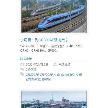
宁局第一列CR300AF驶向南宁
Series500、广西柳州、喜欢车型：DF4D、SS7、
CRH2、CRH380A、JR500。
阅读更多
2021年02月11日
车迷投稿
0条评论
CR300AF
,
CR400AF-A
,
ID-Series500
,
中国
标准动车组
,
衡柳线