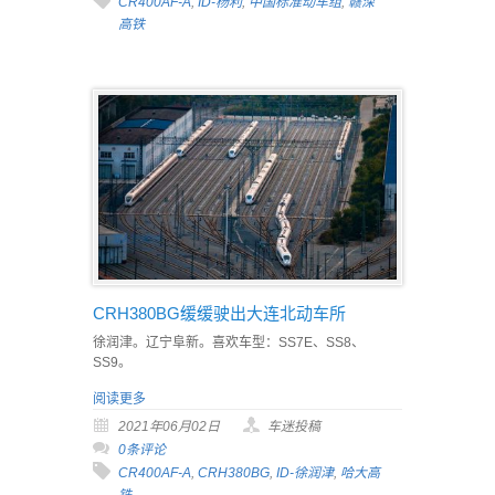
CR400AF-A
,
ID-杨利
,
中国标准动车组
,
赣深
高铁
CRH380BG缓缓驶出大连北动车所
徐润津。辽宁阜新。喜欢车型：SS7E、SS8、
SS9。
阅读更多
2021年06月02日
车迷投稿
0条评论
CR400AF-A
,
CRH380BG
,
ID-徐润津
,
哈大高