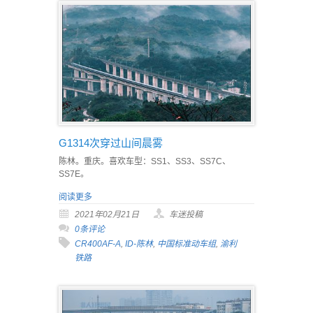
G1314次穿过山间晨雾
陈林。重庆。喜欢车型：SS1、SS3、SS7C、
SS7E。
阅读更多
2021年02月21日
车迷投稿
0条评论
CR400AF-A
,
ID-陈林
,
中国标准动车组
,
渝利
铁路