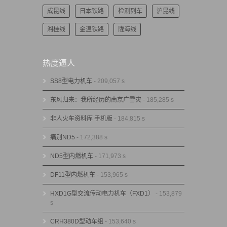
成昆线
日本铁路
检测列车
沪昆线
湘桂线
金温铁路
陇海线
热度逼人
SS8型电力机车
- 209,057 s
东风归来：我所经历的南京广雪灾
- 185,285 s
非人火车资料库 手机版
- 184,815 s
痛别ND5
- 172,388 s
ND5型内燃机车
- 171,973 s
DF11型内燃机车
- 153,965 s
HXD1G型交流传动电力机车（FXD1）
- 153,879
s
CRH380D型动车组
- 153,640 s