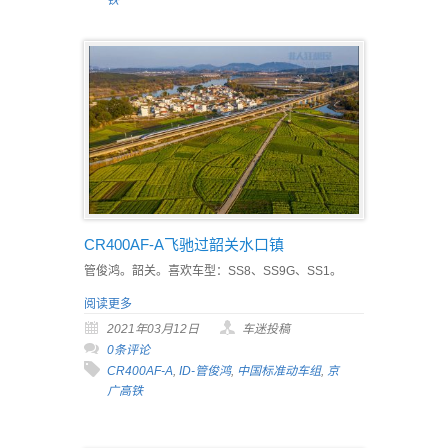
铁
CR400AF-A飞驰过韶关水口镇
管俊鸿。韶关。喜欢车型：SS8、SS9G、SS1。
阅读更多
2021年03月12日
车迷投稿
0条评论
CR400AF-A
,
ID-管俊鸿
,
中国标准动车组
,
京
广高铁