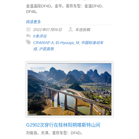
金温温段DF4D。金华。喜欢车型：金温DF4D、
DF4B。
阅读更多
2022年07月06日
车迷投稿
0条评论
CR400AF-A
,
ID-Hyuuga_M
,
中国标准动车
组
,
沪昆高铁
G2902次穿行在桂林阳朔喀斯特山间
刘俊良。天津。喜欢车型：DF4D。