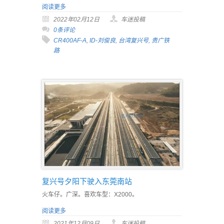
阅读更多
2022年02月12日
车迷投稿
0条评论
CR400AF-A
,
ID-刘俊良
,
台湾复兴号
,
贵广铁
路
复兴号夕阳下驶入东莞南站
火车仔。广深。喜欢车型：X2000。
阅读更多
2021年12月09日
车迷投稿