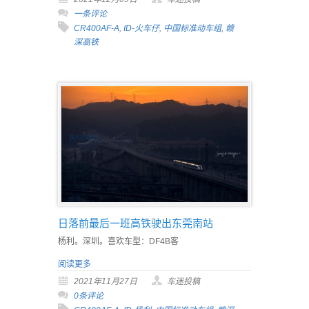
一条评论
CR400AF-A
,
ID-火车仔
,
中国标准动车组
,
赣
深高铁
日落前最后一班高铁驶出东莞南站
杨利。深圳。喜欢车型：DF4B客
阅读更多
2021年11月27日
车迷投稿
0条评论