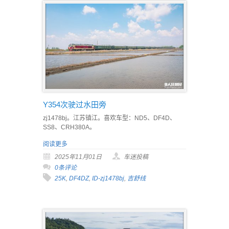
Y354次驶过水田旁
zj1478bj。江苏镇江。喜欢车型：ND5、DF4D、
SS8、CRH380A。
阅读更多
2025年11月01日
车迷投稿
0条评论
25K
,
DF4DZ
,
ID-zj1478bj
,
吉舒线