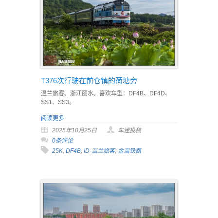
T376次行驶在前仓镇的荷塘旁
温兰旅客。浙江丽水。喜欢车型：DF4B、DF4D、
SS1、SS3。
阅读更多
2025年10月25日
车迷投稿
0条评论
25K
,
DF4B
,
ID-温兰旅客
,
金温铁路