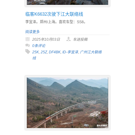
临客K6632次驶下江大联络线
李宜泽。郑州/上海。喜欢车型：SS8。
阅读更多
2025年10月03日
车迷投稿
0条评论
25K
,
25Z
,
DF4BK
,
ID-李宜泽
,
广州江大联络
线