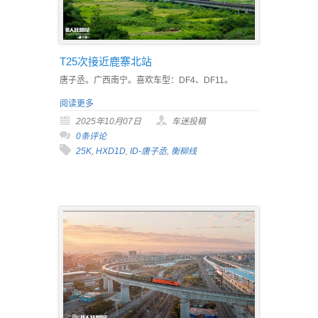
T25次接近鹿寨北站
唐子丞。广西南宁。喜欢车型：DF4、DF11。
阅读更多
2025年10月07日
车迷投稿
0条评论
25K
,
HXD1D
,
ID-唐子丞
,
衡柳线