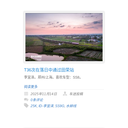
T36次在落日中通过田荣站
李宜泽。郑州/上海。喜欢车型：SS8。
阅读更多
2025年11月14日
车迷投稿
0条评论
25K
,
ID-李宜泽
,
SS9G
,
水蚌线