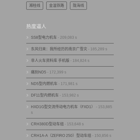
湘桂线
金温铁路
陇海线
热度逼人
SS8型电力机车
- 209,083 s
东风归来：我所经历的南京广雪灾
- 185,289 s
非人火车资料库 手机版
- 184,824 s
痛别ND5
- 172,399 s
ND5型内燃机车
- 171,981 s
DF11型内燃机车
- 153,982 s
HXD1G型交流传动电力机车（FXD1）
- 153,885
s
CRH380D型动车组
- 153,648 s
CRH1A-A（ZEFIRO 250）型动车组
- 150,856 s