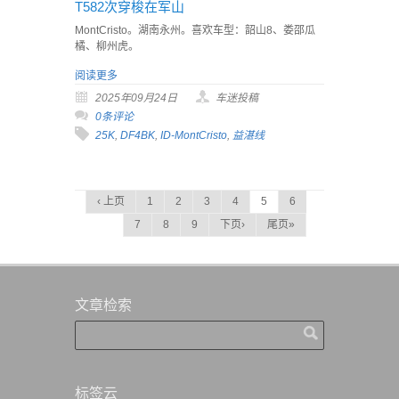
T582次穿梭在军山
MontCristo。湖南永州。喜欢车型：韶山8、娄邵瓜
橘、柳州虎。
阅读更多
2025年09月24日
车迷投稿
0条评论
25K
,
DF4BK
,
ID-MontCristo
,
益湛线
‹ 上页
1
2
3
4
5
6
7
8
9
下页›
尾页»
文章检索
标签云