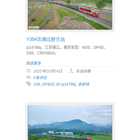
Y354次通过舒兰站
zj1478bj。江苏镇江。喜欢车型：ND5、DF4D、
SS8、CRH380A。
阅读更多
2025年10月14日
车迷投稿
0条评论
25K
,
DF4DZ
,
ID-zj1478bj
,
吉舒线