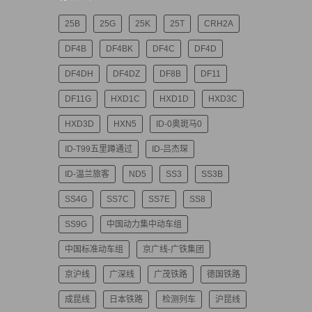
25B
25G
25K
25T
CRH2A
DF4B
DF4BK
DF4C
DF4D
DF4DH
DF4DZ
DF8B
DF11
DF11G
HXD1C
HXD1D
HXD3C
HXD3D
HXN5
ID-0奥斑马0
ID-T99五里蹲通过
ID-吕杰琛
ID-温兰旅客
ND5
SS3
SS3B
SS4G
SS7C
SS7E
SS8
SS9G
中国动力集中动车组
中国标准动车组
京广线-广铁集团
京沪线
广深线
广茂铁路
德国铁路
成昆线
日本铁路
检测列车
沪昆线