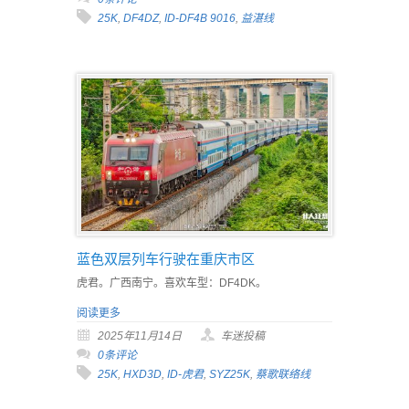
25K
,
DF4DZ
,
ID-DF4B 9016
,
益湛线
蓝色双层列车行驶在重庆市区
虎君。广西南宁。喜欢车型：DF4DK。
阅读更多
2025年11月14日
车迷投稿
0条评论
25K
,
HXD3D
,
ID-虎君
,
SYZ25K
,
蔡歌联络线