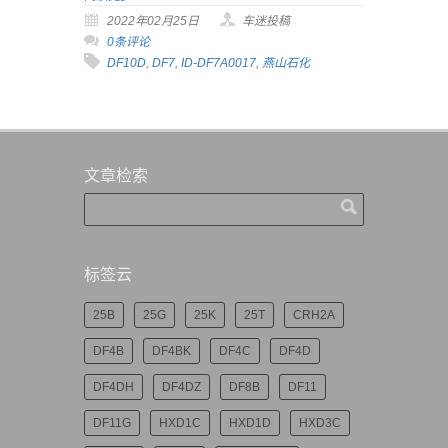
2022年02月25日
车迷投稿
0条评论
DF10D
,
DF7
,
ID-DF7A0017
,
燕山石化
文章检索
标签云
25B
25G
25K
25T
CRH2A
DF4B
DF4BK
DF4C
DF4D
DF4DH
DF4DZ
DF8B
DF11
DF11G
HXD1C
HXD1D
HXD3C