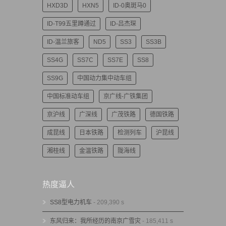
HXD3D
HXN5
ID-0奥斑马0
ID-T99五里蹲通过
ID-吕杰琛
ID-温兰旅客
ND5
SS3
SS3B
SS4G
SS7C
SS7E
SS8
SS9G
中国动力集中动车组
中国标准动车组
京广线-广铁集团
京沪线
广深线
广茂铁路
德国铁路
成昆线
日本铁路
检测列车
沪昆线
湘桂线
金温铁路
陇海线
热度逼人
SS8型电力机车
- 209,390 s
东风归来：我所经历的南京广雪灾
- 185,411 s