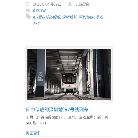
2026年04月09日
车迷投稿
0条评论
ID-爱打球的鲲鲲
,
深圳地铁
,
深圳地铁6号线
列车
库中停放的深圳地铁7号线列车
王晨（广铁深段0001）。深圳。喜欢车型：新干线
500系、KTT
阅读更多