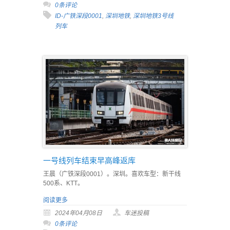
0条评论
ID-广铁深段0001
,
深圳地铁
,
深圳地铁3号线
列车
一号线列车结束早高峰返库
王晨（广铁深段0001）。深圳。喜欢车型：新干线
500系、KTT。
阅读更多
2024年04月08日
车迷投稿
0条评论