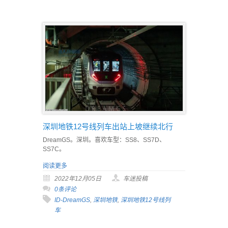
深圳地铁12号线列车出站上坡继续北行
DreamGS。深圳。喜欢车型：SS8、SS7D、
SS7C。
阅读更多
2022年12月05日
车迷投稿
0条评论
ID-DreamGS
,
深圳地铁
,
深圳地铁12号线列
车