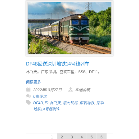
DF4B回送深圳地铁14号线列车
林飞天。广东深圳。喜欢车型：SS8、DF11。
阅读更多
2022年10月27日
车迷投稿
0条评论
DF4B
,
ID-林飞天
,
惠大铁路
,
深圳地铁
,
深圳
地铁14号线列车
1
2
3
4
5
6