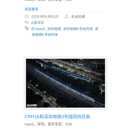
阅读更多
2026年06月03日
车迷投稿
0条评论
ID-mau5
,
深圳地铁
,
深圳地铁4号线列车
,
深
圳地铁6号线列车
CRH1A和深圳地铁3号线同向往南
mau5。深圳。喜欢车型：SS8