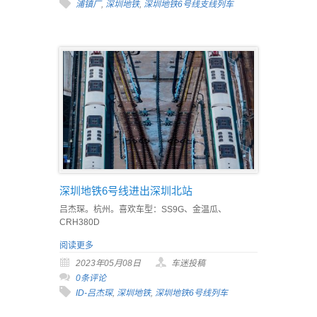
浦镇厂
,
深圳地铁
,
深圳地铁6号线支线列车
深圳地铁6号线进出深圳北站
吕杰琛。杭州。喜欢车型：SS9G、金温瓜、
CRH380D
阅读更多
2023年05月08日
车迷投稿
0条评论
ID-吕杰琛
,
深圳地铁
,
深圳地铁6号线列车