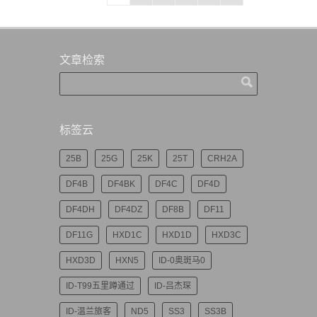
文章检索
标签云
25B
25G
25K
25T
CRH2A
DF4B
DF4BK
DF4C
DF4D
DF4DH
DF4DZ
DF8B
DF11
DF11G
HXD1C
HXD1D
HXD3C
HXD3D
HXN5
ID-0奥斑马0
ID-T99五里蹲通过
ID-吕杰琛
ID-温兰旅客
ND5
SS3
SS3B