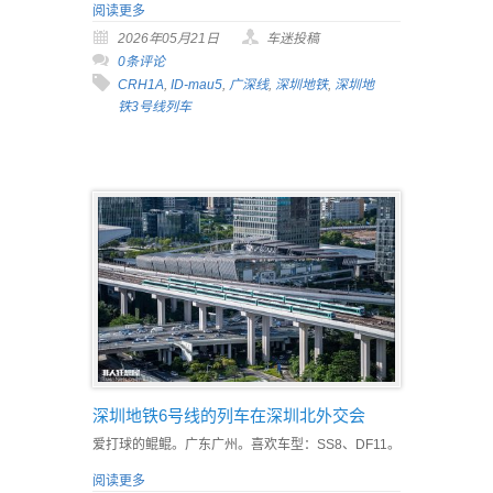
阅读更多
2026年05月21日
车迷投稿
0条评论
CRH1A
,
ID-mau5
,
广深线
,
深圳地铁
,
深圳地
铁3号线列车
深圳地铁6号线的列车在深圳北外交会
爱打球的鲲鲲。广东广州。喜欢车型：SS8、DF11。
阅读更多