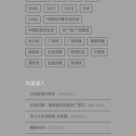
SS4G
SS7C
SS7E
SS8
SS9G
中国动力集中动车组
中国标准动车组
京广线-广铁集团
京沪线
广深线
广茂铁路
德国铁路
成昆线
日本铁路
检测列车
沪昆线
湘桂线
金温铁路
陇海线
热度逼人
SS8型电力机车
- 209,324 s
东风归来：我所经历的南京广雪灾
- 185,349 s
非人火车资料库 手机版
- 184,907 s
痛别ND5
- 172,477 s