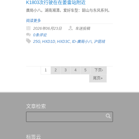
K1803次行驶在在姜畲站附近
廣局小八。湖南湘潭。爱好车型：韶山与东风系列。
阅读更多
2026年06月23日
车迷投稿
0条评论
25G
,
HXD1D
,
HXD3C
,
ID-廣局小八
,
沪昆线
1
2
3
4
5
下页›
尾页»
文章检索
标签云