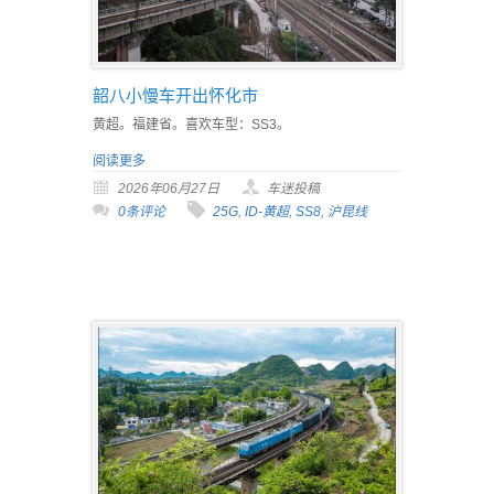
韶八小慢车开出怀化市
黄超。福建省。喜欢车型：SS3。
阅读更多
2026年06月27日
车迷投稿
0条评论
25G
,
ID-黄超
,
SS8
,
沪昆线