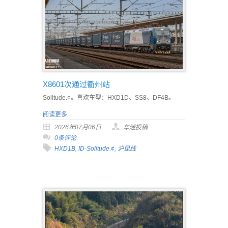
X8601次通过衢州站
Solitude.¢。喜欢车型：HXD1D、SS8、DF4B。
阅读更多
2026年07月06日
车迷投稿
0条评论
HXD1B
,
ID-Solitude.¢
,
沪昆线