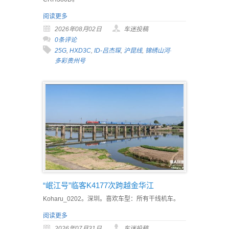
阅读更多
2026年08月02日
车迷投稿
0条评论
25G
,
HXD3C
,
ID-吕杰琛
,
沪昆线
,
锦绣山河·
多彩贵州号
“岷江号”临客K4177次跨越金华江
Koharu_0202。深圳。喜欢车型：所有干线机车。
阅读更多
2026年07月31日
车迷投稿