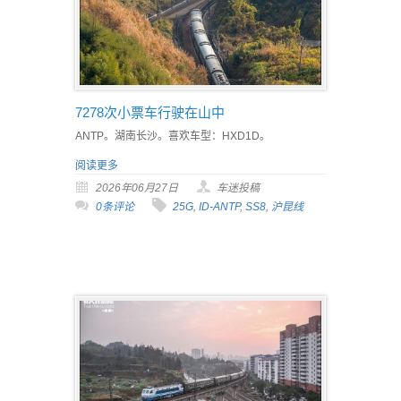
7278次小票车行驶在山中
ANTP。湖南长沙。喜欢车型：HXD1D。
阅读更多
2026年06月27日
车迷投稿
0条评论
25G
,
ID-ANTP
,
SS8
,
沪昆线