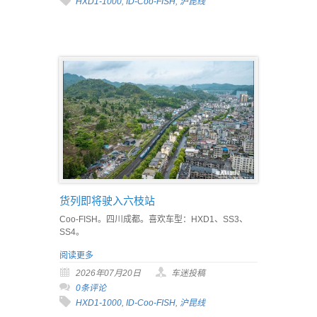
HXD1-1000
,
ID-Coo-FISH
,
沪昆线
货列即将驶入六枝站
Coo-FISH。四川成都。喜欢车型：HXD1、SS3、
SS4。
阅读更多
2026年07月20日
车迷投稿
0条评论
HXD1-1000
,
ID-Coo-FISH
,
沪昆线