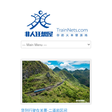
货列行驶在关寨-二道岩区间