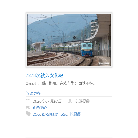
7278次驶入安化站
Stealth。湖南郴州。喜欢车型：国铁不拒。
阅读更多
2026年07月18日
车迷投稿
0条评论
25G
,
ID-Stealth
,
SS8
,
沪昆线