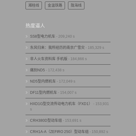
湘桂线
金温铁路
陇海线
热度逼人
SS8型电力机车
- 209,240 s
东风归来：我所经历的南京广雪灾
- 185,329 s
非人火车资料库 手机版
- 184,866 s
痛别ND5
- 172,438 s
ND5型内燃机车
- 172,049 s
DF11型内燃机车
- 154,007 s
HXD1G型交流传动电力机车（FXD1）
- 153,931
s
CRH380D型动车组
- 153,691 s
CRH1A-A（ZEFIRO 250）型动车组
- 150,892 s