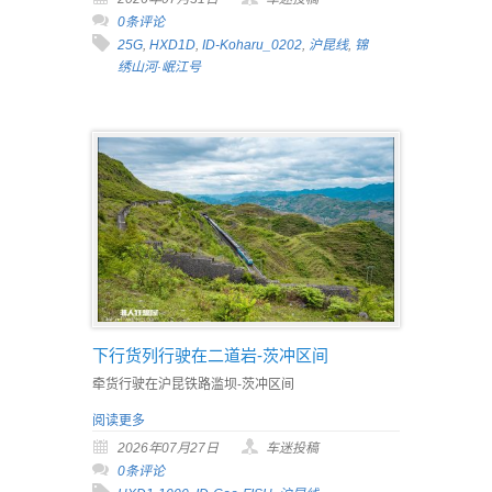
0条评论
25G
,
HXD1D
,
ID-Koharu_0202
,
沪昆线
,
锦
绣山河·岷江号
下行货列行驶在二道岩-茨冲区间
牵货行驶在沪昆铁路滥坝-茨冲区间
阅读更多
2026年07月27日
车迷投稿
0条评论