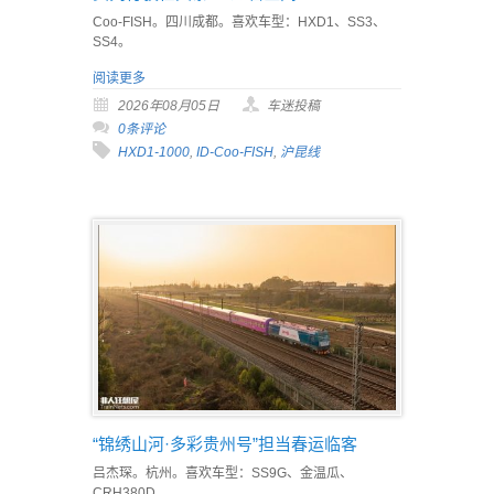
Coo-FISH。四川成都。喜欢车型：HXD1、SS3、
SS4。
阅读更多
2026年08月05日
车迷投稿
0条评论
HXD1-1000
,
ID-Coo-FISH
,
沪昆线
“锦绣山河·多彩贵州号”担当春运临客
吕杰琛。杭州。喜欢车型：SS9G、金温瓜、
CRH380D。