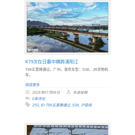
K79次在日暮中横跨浦阳江
T99五里蹲通过。广州。喜欢车型：SS8、JR货物机
车。
阅读更多
2026年07月08日
车迷投稿
0条评论
25G
,
ID-T99五里蹲通过
,
SS8
,
沪昆线