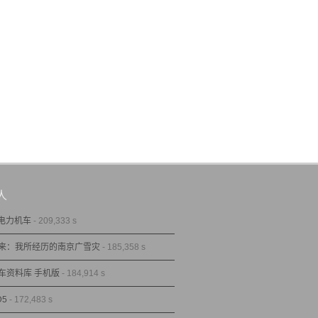
人
型电力机车
- 209,333 s
来：我所经历的南京广雪灾
- 185,358 s
车资料库 手机版
- 184,914 s
D5
- 172,483 s