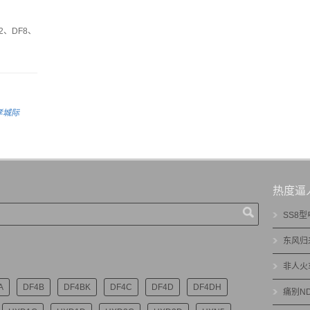
、DF8、
孝城际
热度逼
SS8
东风归
非人火
A
DF4B
DF4BK
DF4C
DF4D
DF4DH
痛别N