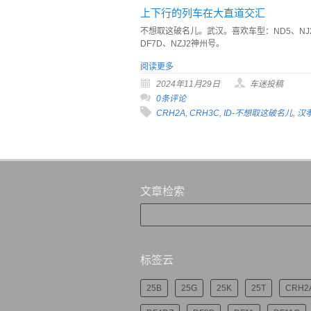
上下行的列车在大直道交汇
不想取这破名儿。武汉。喜欢车型：ND5、NJ2
DF7D、NZJ2神州号。
阅读更多
2024年11月29日
车迷投稿
0条评论
CRH2A
,
CRH3C
,
ID-不想取这破名儿
,
汉
文章检索
标签云
25B
25G
25K
25T
CRH2