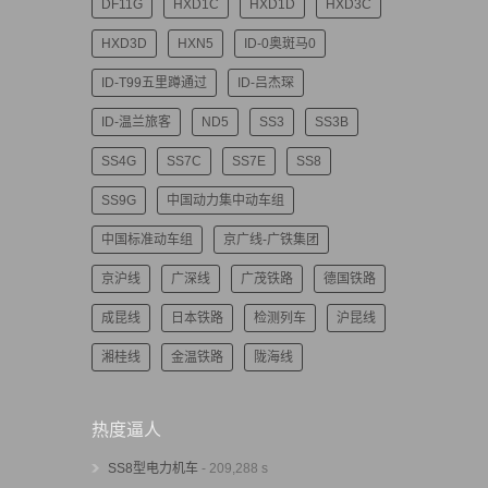
DF11G
HXD1C
HXD1D
HXD3C
HXD3D
HXN5
ID-0奥斑马0
ID-T99五里蹲通过
ID-吕杰琛
ID-温兰旅客
ND5
SS3
SS3B
SS4G
SS7C
SS7E
SS8
SS9G
中国动力集中动车组
中国标准动车组
京广线-广铁集团
京沪线
广深线
广茂铁路
德国铁路
成昆线
日本铁路
检测列车
沪昆线
湘桂线
金温铁路
陇海线
热度逼人
SS8型电力机车
- 209,288 s