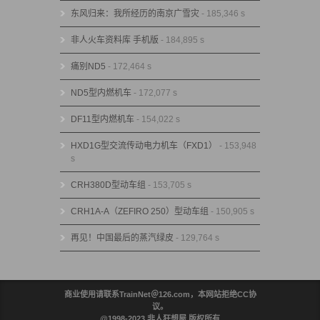
东风归来：我所经历的南京广雪灾
- 185,346 s
非人火车资料库 手机版
- 184,895 s
痛别ND5
- 172,464 s
ND5型内燃机车
- 172,077 s
DF11型内燃机车
- 154,022 s
HXD1G型交流传动电力机车（FXD1）
- 153,948
s
CRH380D型动车组
- 153,705 s
CRH1A-A（ZEFIRO 250）型动车组
- 150,905 s
再见！中国最后的蒸汽绿皮
- 129,764 s
商业使用请联系TrainNet＠126.com，本网站拒绝CC协
议。
@1998-2023 非人狂想屋 版权所有