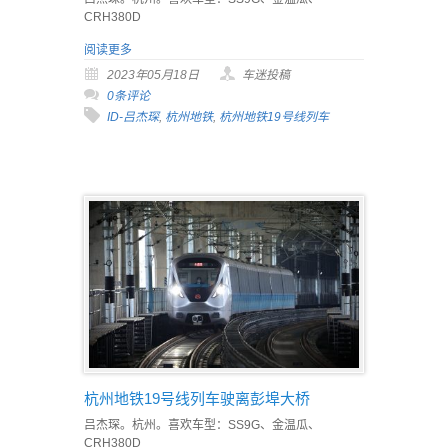
CRH380D
阅读更多
2023年05月18日
车迷投稿
0条评论
ID-吕杰琛
,
杭州地铁
,
杭州地铁19号线列车
杭州地铁19号线列车驶离彭埠大桥
吕杰琛。杭州。喜欢车型：SS9G、金温瓜、
CRH380D