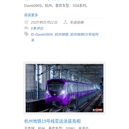
Davie0909。杭州。喜欢车型：SS9系列。
阅读更多
2025年05月12日
车迷投稿
0条评论
ID-Davie0909
,
杭州地铁
,
杭州地铁19号线列
车
杭州地铁19号线亚运涂装亮相
吕杰琛。杭州。喜欢车型：SS9G、金温瓜、