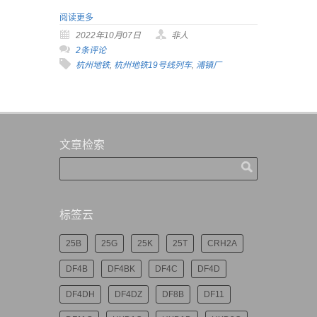
阅读更多
2022年10月07日
非人
2条评论
杭州地铁
,
杭州地铁19号线列车
,
浦镇厂
文章检索
标签云
25B
25G
25K
25T
CRH2A
DF4B
DF4BK
DF4C
DF4D
DF4DH
DF4DZ
DF8B
DF11