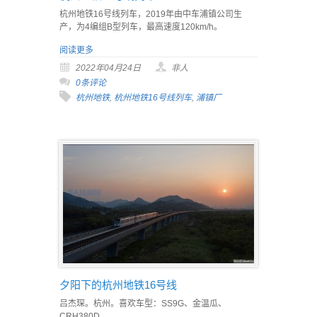
杭州地铁16号线列车，2019年由中车浦镇公司生
产，为4编组B型列车，最高速度120km/h。
阅读更多
2022年04月24日
非人
0条评论
杭州地铁
,
杭州地铁16号线列车
,
浦镇厂
夕阳下的杭州地铁16号线
吕杰琛。杭州。喜欢车型：SS9G、金温瓜、
CRH380D