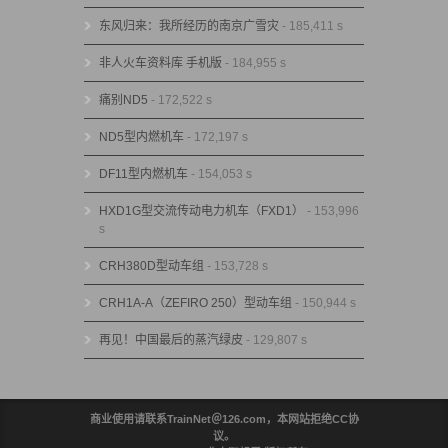
东风归来：我所经历的南京广雪灾
- 185,411 s
非人火车资料库 手机版
- 184,955 s
痛别ND5
- 172,522 s
ND5型内燃机车
- 172,197 s
DF11型内燃机车
- 154,053 s
HXD1G型交流传动电力机车（FXD1）
- 153,996
s
CRH380D型动车组
- 153,728 s
CRH1A-A（ZEFIRO 250）型动车组
- 150,944 s
再见！中国最后的蒸汽绿皮
- 129,807 s
商业使用请联系TrainNet＠126.com，本网站拒绝CC协
议。