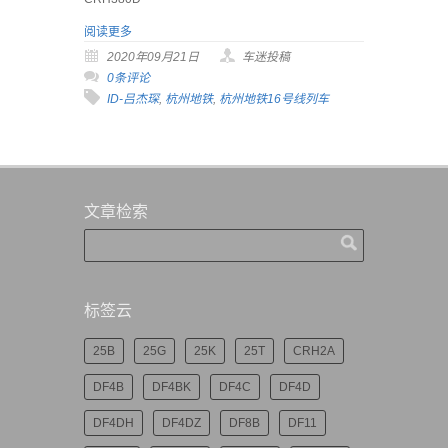
阅读更多
2020年09月21日
车迷投稿
0条评论
ID-吕杰琛
,
杭州地铁
,
杭州地铁16号线列车
文章检索
标签云
25B
25G
25K
25T
CRH2A
DF4B
DF4BK
DF4C
DF4D
DF4DH
DF4DZ
DF8B
DF11