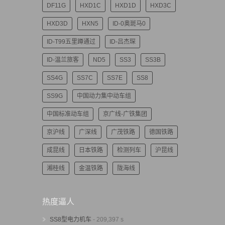
DF11G
HXD1C
HXD1D
HXD3C
HXD3D
HXN5
ID-0奥斑马0
ID-T99五里蹲通过
ID-吕杰琛
ID-温兰旅客
ND5
SS3
SS3B
SS4G
SS7C
SS7E
SS8
SS9G
中国动力集中动车组
中国标准动车组
京广线-广铁集团
京沪线
广深线
广茂铁路
德国铁路
成昆线
日本铁路
检测列车
沪昆线
湘桂线
金温铁路
陇海线
热度逼人
SS8型电力机车
- 209,397 s