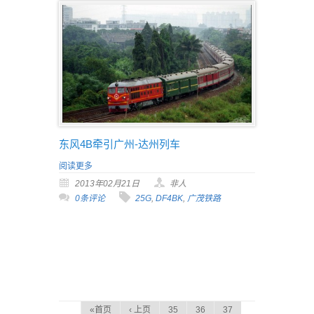
东风4B牵引广州-达州列车
阅读更多
2013年02月21日
非人
0条评论
25G
,
DF4BK
,
广茂铁路
«首页
‹ 上页
35
36
37