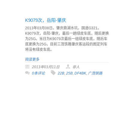
K9079次，岳阳-肇庆
2013年03月08日。肇庆鼎湖水坑，国道G321。
K9079次，岳阳-肇庆，最后一趟绿皮车底，随后更换
为25G。当日为K9079次最后一组绿皮车底，随后车
底更换为25G，目前三茂铁路肇庆客运段的图定列车
将没有绿皮车底。
阅读更多
2013年03月11日
非人
0条评论
22B
,
25B
,
DF4BK
,
广茂铁路