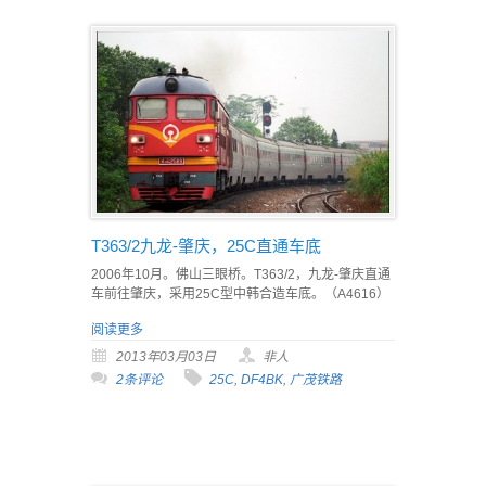
T363/2九龙-肇庆，25C直通车底
2006年10月。佛山三眼桥。T363/2，九龙-肇庆直通
车前往肇庆，采用25C型中韩合造车底。（A4616）
阅读更多
2013年03月03日
非人
2条评论
25C
,
DF4BK
,
广茂铁路