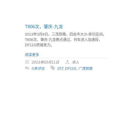
T806次，肇庆-九龙
2013年3月8日。三茂铁路，四会市大沙-依坑区间。
T806次，肇庆-九龙晚点通过，列车进入加速段，
DF11G喷烟发力。
阅读更多
2013年03月11日
非人
0条评论
25T
,
DF11G
,
广茂铁路