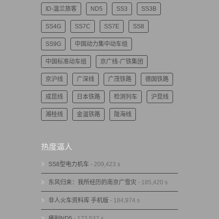
ID-温兰旅客
ND5
SS3
SS3B
SS4G
SS7C
SS7E
SS8
SS9G
中国动力集中动车组
中国标准动车组
京广线-广铁集团
京沪线
广深线
广茂铁路
德国铁路
成昆线
日本铁路
检测列车
沪昆线
湘桂线
金温铁路
陇海线
热度逼人
SS8型电力机车
- 209,423 s
东风归来：我所经历的南京广雪灾
- 185,420 s
非人火车资料库 手机版
- 184,974 s
痛别ND5
- 172,537 s