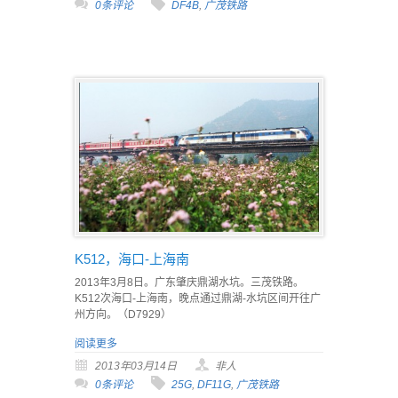
0条评论
DF4B
,
广茂铁路
K512，海口-上海南
2013年3月8日。广东肇庆鼎湖水坑。三茂铁路。
K512次海口-上海南，晚点通过鼎湖-水坑区间开往广
州方向。（D7929）
阅读更多
2013年03月14日
非人
0条评论
25G
,
DF11G
,
广茂铁路