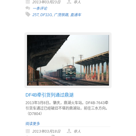
2013年03月23日
非人
一条评论
25T
,
DF11G
,
广茂铁路
,
直通车
DF4B牵引货列通过鼎湖
2013年3月8日。肇庆，鼎湖火车站。DF4B-7643牵
引货车通过已经破旧不堪的鼎湖站，前往三水方向。
（D7804）
阅读更多
2013年03月18日
非人