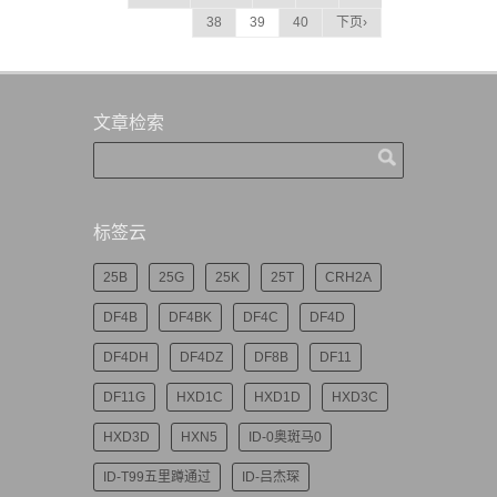
38
39
40
下页›
文章检索
标签云
25B
25G
25K
25T
CRH2A
DF4B
DF4BK
DF4C
DF4D
DF4DH
DF4DZ
DF8B
DF11
DF11G
HXD1C
HXD1D
HXD3C
HXD3D
HXN5
ID-0奥斑马0
ID-T99五里蹲通过
ID-吕杰琛