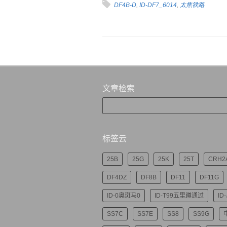
DF4B-D
,
ID-DF7_6014
,
太焦铁路
文章检索
标签云
25B
25G
25K
25T
CRH2
DF4DZ
DF8B
DF11
DF11G
ID-0奥斑马0
ID-T99五里蹲通过
ID
SS7C
SS7E
SS8
SS9G