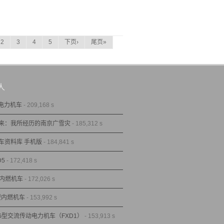
2
3
4
5
下页›
尾页»
人
型电力机车
- 209,168 s
来：我所经历的南京广雪灾
- 185,312 s
车资料库 手机版
- 184,841 s
D5
- 172,418 s
型内燃机车
- 172,026 s
1型内燃机车
- 153,992 s
1G型交流传动电力机车（FXD1）
- 153,913 s