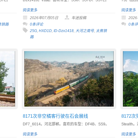
阅读更多
阅读更多
2026年07月05日
车迷投稿
202
焦铁路
0条评论
0条
25G
,
HXD1D
,
ID-Dzx1418
,
大河之南号
,
太焦铁
路
8171次非空橘客行驶在石会展线
8172
DF7_6014。河北邯郸。喜欢的车型：DF4B、SS9。
Steal
阅读更多
阅读更多