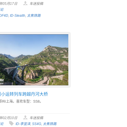
6年05月17日
车迷投稿
评论
DF4D
,
ID-Stealth
,
太焦铁路
牵引小运转列车跨越丹河大桥
郑州/上海。喜欢车型：SS8。
6年02月10日
车迷投稿
评论
ID-李宜泽
,
SS4G
,
太焦铁路