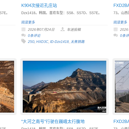
K904次接近孔庄站
FXD2
S7E。
Dzx1418。韩国。喜欢车型：SS8、SS7D、SS7E。
73。山西
阅读更多
阅读更多
2026年07月24日
车迷投稿
202
0条评论
0条
25G
,
HXD3C
,
ID-Dzx1418
,
太焦铁路
“大河之南号”行驶在巍峨太行腹地
FXD2
S7E。
Dzx1418。韩国。喜欢车型：SS8、SS7D、SS7E。
73。山西