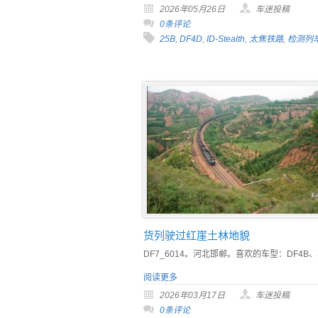
2026年05月26日
车迷投稿
0条评论
25B
,
DF4D
,
ID-Stealth
,
太焦铁路
,
检测列
货列驶过红崖土林地貌
DF7_6014。河北邯郸。喜欢的车型：DF4B、
阅读更多
2026年03月17日
车迷投稿
0条评论