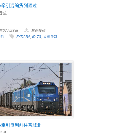
BA牵引混编货列通过
晋城。
6年07月23日
车迷投稿
评论
FXD2BA
,
ID-73
,
太焦铁路
BA牵引货列前往晋城北
晋城。