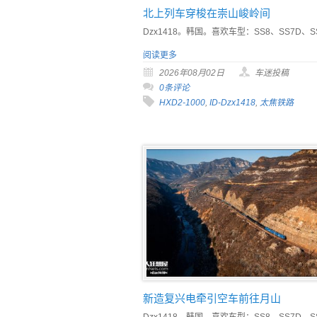
北上列车穿梭在崇山峻岭间
Dzx1418。韩国。喜欢车型：SS8、SS7D、S
阅读更多
2026年08月02日
车迷投稿
0条评论
HXD2-1000
,
ID-Dzx1418
,
太焦铁路
新造复兴电牵引空车前往月山
Dzx1418。韩国。喜欢车型：SS8、SS7D、S