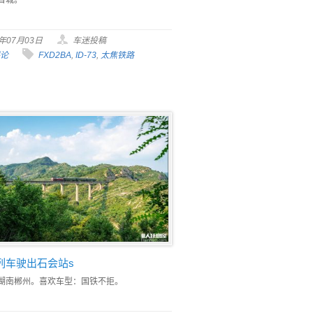
6年07月03日
车迷投稿
评论
FXD2BA
,
ID-73
,
太焦铁路
次列车驶出石会站s
th。湖南郴州。喜欢车型：国铁不拒。