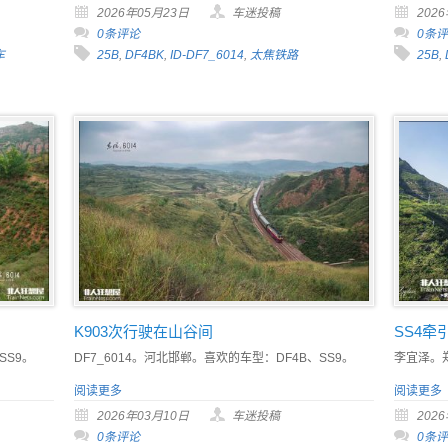
2026年05月23日
车迷投稿
202
0条评论
0条
车
25B
,
DF4BK
,
ID-DF7_6014
,
太焦铁路
25B
,
K903次行驶在山谷间
SS4
SS9。
DF7_6014。河北邯郸。喜欢的车型：DF4B、SS9。
李宜泽。
阅读更多
阅读更多
2026年03月10日
车迷投稿
202
0条评论
0条