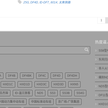
25G
,
DF4D
,
ID-DF7_6014
,
太焦铁路
1
热度逼
SS8
东风归
非人火
A
DF4B
DF4BK
DF4C
DF4D
DF4DH
痛别N
HXD1C
HXD1D
HXD3C
HXD3D
HXN5
ND5
-吕杰琛
ID-温兰旅客
ND5
SS3
SS3B
SS4G
DF1
中国动力集中动车组
中国标准动车组
京广线-广铁集团
HXD