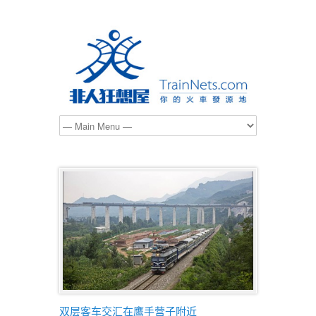
双层客车交汇在鹰手营子附近