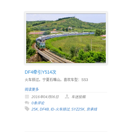
DF4牵引Y514次
火车掠过。宁夏石嘴山。喜欢车型：SS3
阅读更多
2016年04月06日
车迷投稿
0条评论
25K
,
DF4B
,
ID-火车掠过
,
SYZ25K
,
京承线