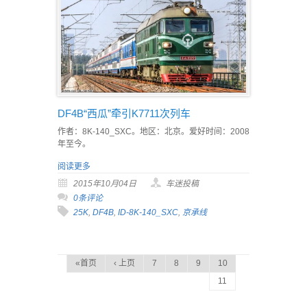
DF4B“西瓜”牵引K7711次列车
作者：8K-140_SXC。地区：北京。爱好时间：2008
年至今。
阅读更多
2015年10月04日
车迷投稿
0条评论
25K
,
DF4B
,
ID-8K-140_SXC
,
京承线
«首页
‹ 上页
7
8
9
10
11