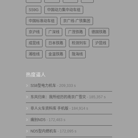
SS9G
中国动力集中动车组
中国标准动车组
京广线-广铁集团
京沪线
广深线
广茂铁路
德国铁路
成昆线
日本铁路
检测列车
沪昆线
湘桂线
金温铁路
陇海线
热度逼人
SS8型电力机车
- 209,333 s
东风归来：我所经历的南京广雪灾
- 185,357 s
非人火车资料库 手机版
- 184,914 s
痛别ND5
- 172,483 s
ND5型内燃机车
- 172,095 s