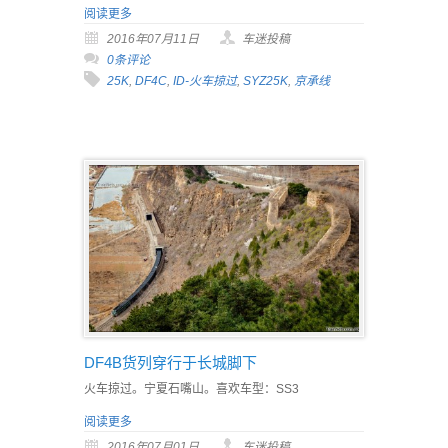
阅读更多
2016年07月11日
车迷投稿
0条评论
25K
,
DF4C
,
ID-火车掠过
,
SYZ25K
,
京承线
DF4B货列穿行于长城脚下
火车掠过。宁夏石嘴山。喜欢车型：SS3
阅读更多
2016年07月01日
车迷投稿