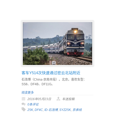
客车Y514次快速通过密云北站附近
石浩博（China-京局丰段）。北京。喜欢车型：
SS8、DF4B、DF11G。
阅读更多
2016年05月23日
车迷投稿
0条评论
25K
,
DF4C
,
ID-石浩博
,
SYZ25K
,
京承线