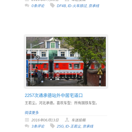
0条评论
DF4B
,
ID-火车掠过
,
京承线
2257次通承德站外中居宅道口
王若尘。河北承德。喜欢车型：所有国铁车型。
阅读更多
2016年06月13日
车迷投稿
3条评论
25G
,
ID-王若尘
,
京承线