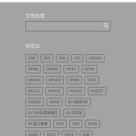
文章检索
标签云
25B
25G
25K
25T
CRH2A
DF4B
DF4BK
DF4C
DF4D
DF4DH
DF4DZ
DF8B
DF11
DF11G
HXD1C
HXD1D
HXD3C
HXD3D
HXN5
ID-0奥斑马0
ID-T99五里蹲通过
ID-吕杰琛
ID-温兰旅客
ND5
SS3
SS3B
SS4G
SS7C
SS7E
SS8