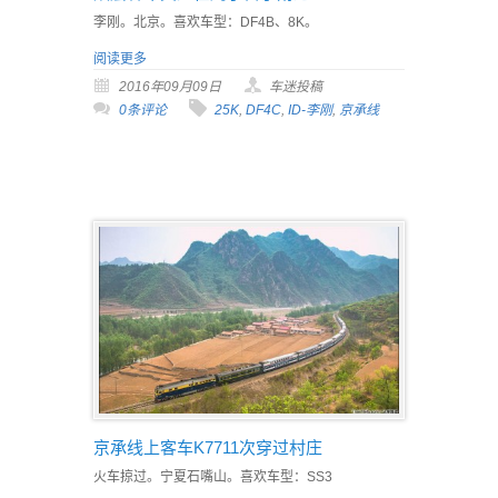
李刚。北京。喜欢车型：DF4B、8K。
阅读更多
2016年09月09日
车迷投稿
0条评论
25K
,
DF4C
,
ID-李刚
,
京承线
京承线上客车K7711次穿过村庄
火车掠过。宁夏石嘴山。喜欢车型：SS3