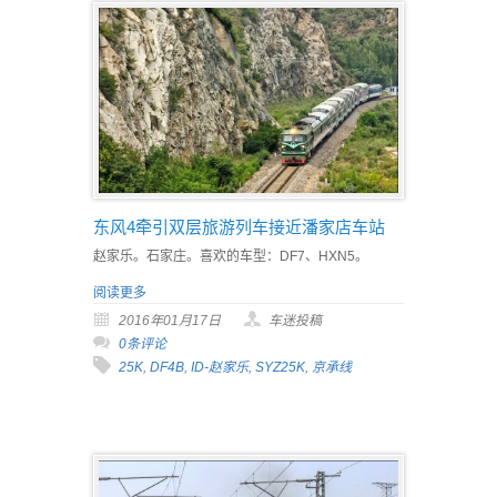
东风4牵引双层旅游列车接近潘家店车站
赵家乐。石家庄。喜欢的车型：DF7、HXN5。
阅读更多
2016年01月17日
车迷投稿
0条评论
25K
,
DF4B
,
ID-赵家乐
,
SYZ25K
,
京承线