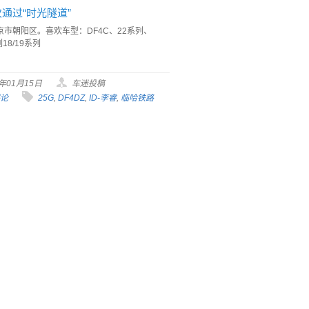
2次通过“时光隧道”
京市朝阳区。喜欢车型：DF4C、22系列、
18/19系列
2年01月15日
车迷投稿
评论
25G
,
DF4DZ
,
ID-李睿
,
临哈铁路