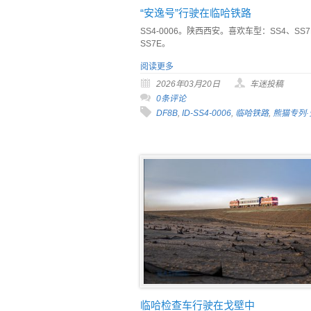
“安逸号”行驶在临哈铁路
SS4-0006。陕西西安。喜欢车型：SS4、SS
SS7E。
阅读更多
2026年03月20日
车迷投稿
0条评论
DF8B
,
ID-SS4-0006
,
临哈铁路
,
熊猫专列·
临哈检查车行驶在戈壁中