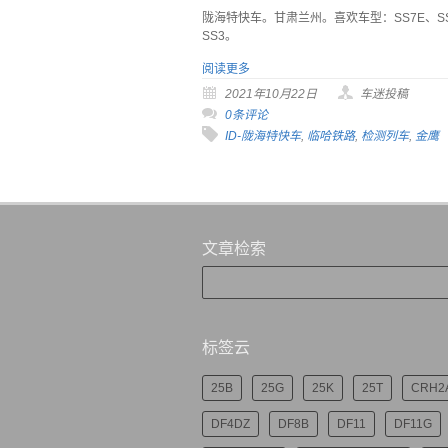
陇海特快车。甘肃兰州。喜欢车型：SS7E、S
SS3。
阅读更多
2021年10月22日
车迷投稿
0条评论
ID-陇海特快车
,
临哈铁路
,
检测列车
,
金鹰
文章检索
标签云
25B
25G
25K
25T
CRH2
DF4DZ
DF8B
DF11
DF11G