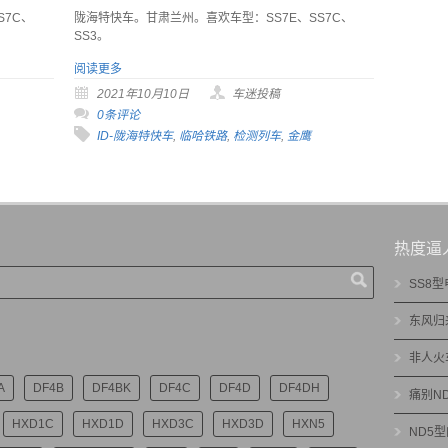
S7C、
陇海特快车。甘肃兰州。喜欢车型：SS7E、SS7C、
SS3。
阅读更多
2021年10月10日
车迷投稿
0条评论
ID-陇海特快车
,
临哈铁路
,
检测列车
,
金鹰
热度逼
SS8
东风归
非人火
A
DF4B
DF4BK
DF4C
DF4D
DF4DH
痛别N
HXD1C
HXD1D
HXD3C
HXD3D
HXN5
ND5