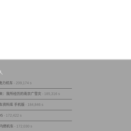
人
型电力机车
- 209,174 s
来：我所经历的南京广雪灾
- 185,316 s
车资料库 手机版
- 184,846 s
D5
- 172,422 s
型内燃机车
- 172,030 s