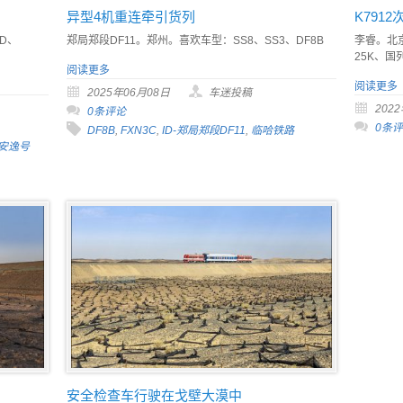
异型4机重连牵引货列
K791
7D、
郑局郑段DF11。郑州。喜欢车型：SS8、SS3、DF8B
李睿。北
25K、国列
阅读更多
阅读更多
2025年06月08日
车迷投稿
202
0条评论
0条
DF8B
,
FXN3C
,
ID-郑局郑段DF11
,
临哈铁路
安逸号
安全检查车行驶在戈壁大漠中