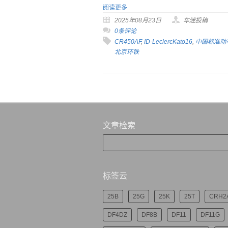
阅读更多
2025年08月23日
车迷投稿
0条评论
CR450AF
,
ID-LeclercKato16
,
中国标准动
北京环铁
文章检索
标签云
25B
25G
25K
25T
CRH2
DF4DZ
DF8B
DF11
DF11G