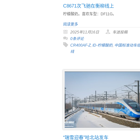
C8671次飞驰在衡柳线上
柠檬酸奶。喜欢车型：DF11G。
阅读更多
2025年11月16日
车迷投稿
0条评论
CR400AF-Z
,
ID-柠檬酸奶
,
中国标准动车
线
“瑞雪迎春”哈北站发车