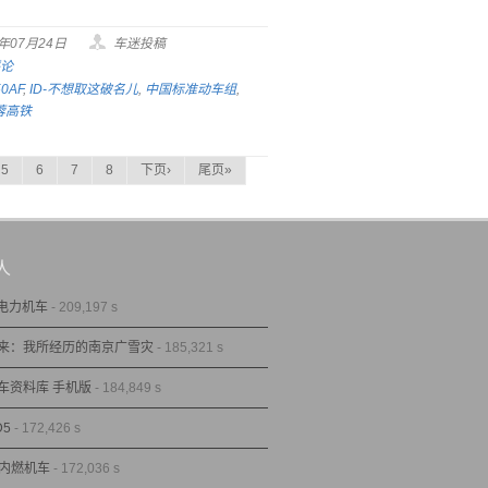
5年07月24日
车迷投稿
评论
0AF
,
ID-不想取这破名儿
,
中国标准动车组
,
蓉高铁
5
6
7
8
下页›
尾页»
人
型电力机车
- 209,197 s
来：我所经历的南京广雪灾
- 185,321 s
车资料库 手机版
- 184,849 s
D5
- 172,426 s
型内燃机车
- 172,036 s