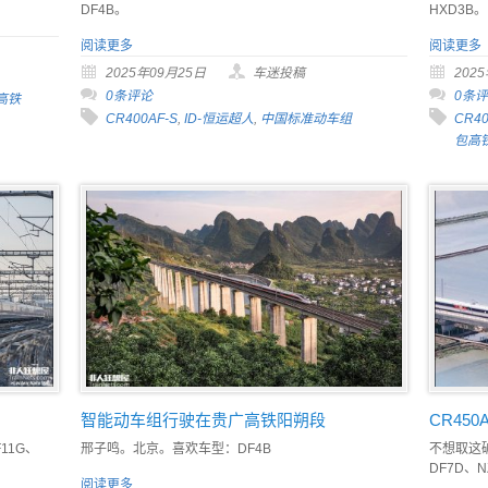
DF4B。
HXD3B。
阅读更多
阅读更多
2025年09月25日
车迷投稿
202
0条评论
0条
高铁
CR400AF-S
,
ID-恒运超人
,
中国标准动车组
CR40
包高
智能动车组行驶在贵广高铁阳朔段
CR45
F11G、
邢子鸣。北京。喜欢车型：DF4B
不想取这破
DF7D、
阅读更多