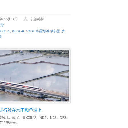
5年09月13日
车迷投稿
评论
0BF-C
,
ID-DF4C5014
,
中国标准动车组
,
京
铁
0AF行驶在水田和鱼塘上
名儿。武汉。喜欢车型：ND5、NJ2、DF8、
NZJ2神州号。