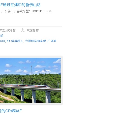
0BF通过在建中的新佛山站
广东佛山。喜欢车型：HXD1D、SS8、
5年11月03日
车迷投稿
评论
0BF
,
ID-恒运超人
,
中国标准动车组
,
广湛高
的CR450AF