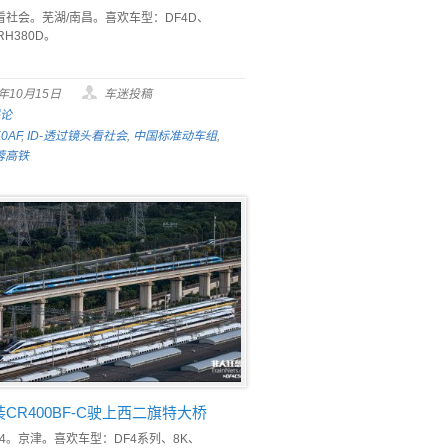
看社会。芜湖/南昌。喜欢车型：DF4D、
RH380D。
5年10月15日
车迷投稿
评论
0AF
,
ID-透过镜头看社会
,
中国标准动车组
,
蓉高铁
CR400BF-C驶上西二旗特大桥
014。京津。喜欢车型：DF4系列、8K、