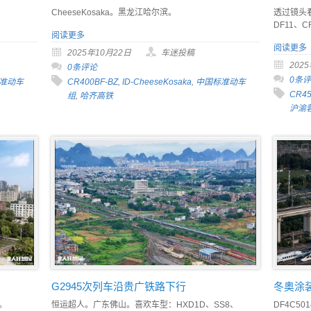
CheeseKosaka。黑龙江哈尔滨。
透过镜头
DF11、C
阅读更多
阅读更多
2025年10月22日
车迷投稿
202
0条评论
0条
准动车
CR400BF-BZ
,
ID-CheeseKosaka
,
中国标准动车
CR45
组
,
哈齐高铁
沪渝
G2945次列车沿贵广铁路下行
冬奥涂装
。
恒运超人。广东佛山。喜欢车型：HXD1D、SS8、
DF4C5