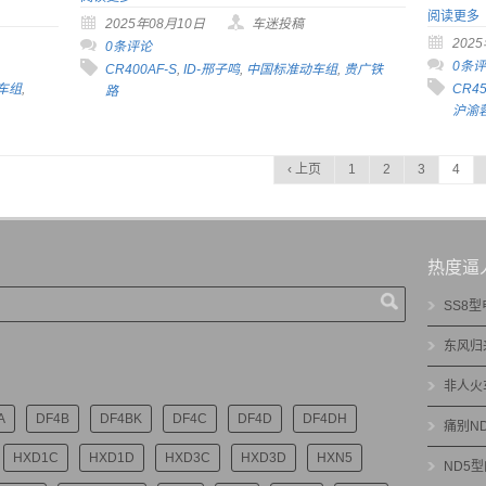
阅读更多
2025年08月10日
车迷投稿
202
0条评论
0条
CR400AF-S
,
ID-邢子鸣
,
中国标准动车组
,
贵广铁
车组
,
CR45
路
沪渝
‹ 上页
1
2
3
4
热度逼
SS8
东风归
非人火
A
DF4B
DF4BK
DF4C
DF4D
DF4DH
痛别N
HXD1C
HXD1D
HXD3C
HXD3D
HXN5
ND5