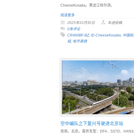
CheeseKosaka。黑龙江哈尔滨。
阅读更多
2025年10月30日
车迷投稿
0条评论
CR400BF-BZ
,
ID-CheeseKosaka
,
中国标
组
,
哈齐高铁
空中编队之下复兴号驶进北京站
张岚。北京。喜欢车型：DF4、SS7D、HXN3