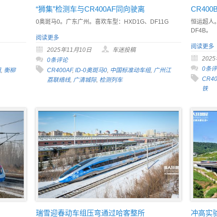
“狮集”检测车与CR400AF同向驶离
CR40
0奥斑马0。广东广州。喜欢车型：HXD1G、DF11G
恒运超人。
DF4B。
阅读更多
阅读更多
2025年11月10日
车迷投稿
202
0条评论
0条
组
,
衡柳
CR400AF
,
ID-0奥斑马0
,
中国标准动车组
,
广州江
CR40
荔联络线
,
广清城际
,
检测列车
铁
瑞雪迎春动车组压弯通过哈客整所
冲高实验