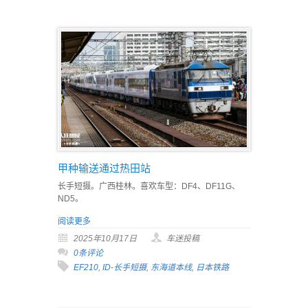
甲种输送通过热田站
长手短摄。广西桂林。喜欢车型：DF4、DF11G、
ND5。
阅读更多
2025年10月17日
车迷投稿
0条评论
EF210
,
ID-长手短摄
,
东海道本线
,
日本铁路