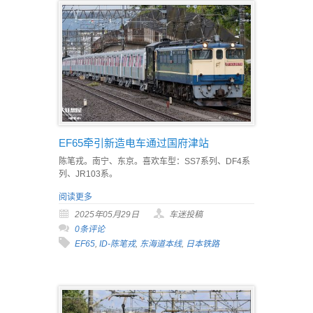
EF65牵引新造电车通过国府津站
陈笔戎。南宁、东京。喜欢车型：SS7系列、DF4系
列、JR103系。
阅读更多
2025年05月29日
车迷投稿
0条评论
EF65
,
ID-陈笔戎
,
东海道本线
,
日本铁路