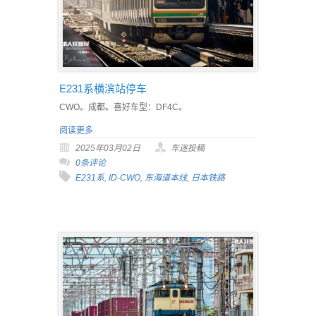
E231系横滨站停车
CWO。成都。喜好车型：DF4C。
阅读更多
2025年03月02日
车迷投稿
0条评论
E231系
,
ID-CWO
,
东海道本线
,
日本铁路