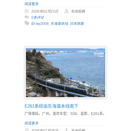
阅读更多
2026年02月23日
车迷投稿
0条评论
ID-lxy2009
,
东海道本线
,
日本铁路
E261系经由东海道本线南下
广铁德段。广州。喜欢车型：SS8、蓝箭、E261系。
阅读更多
2026年01月28日
车迷投稿