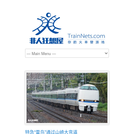
特急“雷鸟”通过山崎大弯道