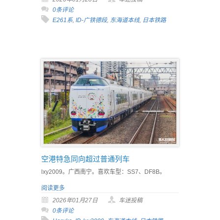
0条评论
E261系
,
ID-广铁德段
,
东海道本线
,
日本铁路
空港特急同向超过普通列车
lxy2009。广西南宁。喜欢车型：SS7、DF8B。
阅读更多
2026年01月27日
车迷投稿
0条评论