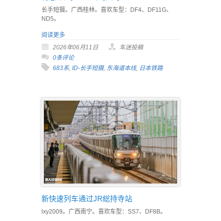
长手短摄。广西桂林。喜欢车型：DF4、DF11G、
ND5。
阅读更多
2026年06月11日
车迷投稿
0条评论
683系
,
ID-长手短摄
,
东海道本线
,
日本铁路
新快速列车通过JR総持寺站
lxy2009。广西南宁。喜欢车型：SS7、DF8B。