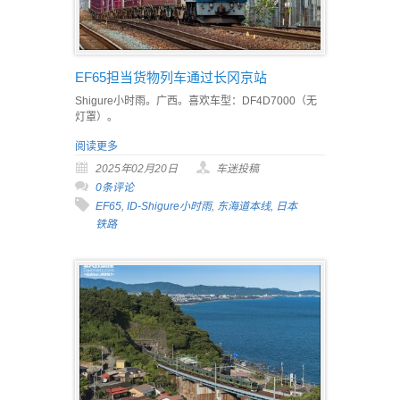
EF65担当货物列车通过长冈京站
Shigure小时雨。广西。喜欢车型：DF4D7000（无
灯罩）。
阅读更多
2025年02月20日
车迷投稿
0条评论
EF65
,
ID-Shigure小时雨
,
东海道本线
,
日本
铁路