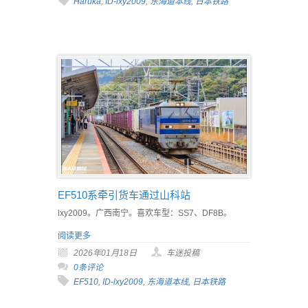
Haruka
,
ID-lxy2009
,
东海道本线
,
日本铁路
EF510系牵引货车通过山科站
lxy2009。广西南宁。喜欢车型：SS7、DF8B。
阅读更多
2026年01月18日
车迷投稿
0条评论
EF510
,
ID-lxy2009
,
东海道本线
,
日本铁路