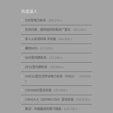
热度逼人
SS8型电力机车
- 209,174 s
东风归来：我所经历的南京广雪灾
- 185,318 s
非人火车资料库 手机版
- 184,848 s
痛别ND5
- 172,424 s
ND5型内燃机车
- 172,034 s
DF11型内燃机车
- 153,994 s
HXD1G型交流传动电力机车（FXD1）
- 153,919
s
CRH380D型动车组
- 153,668 s
CRH1A-A（ZEFIRO 250）型动车组
- 150,878 s
再见！中国最后的蒸汽绿皮
- 129,708 s