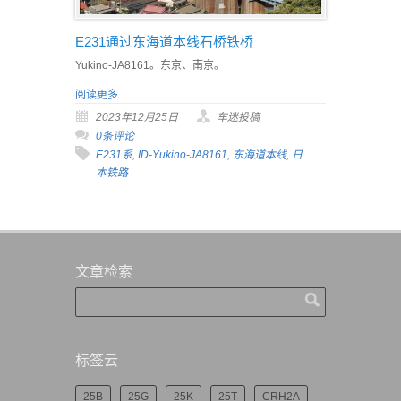
E231通过东海道本线石桥铁桥
Yukino-JA8161。东京、南京。
阅读更多
2023年12月25日
车迷投稿
0条评论
E231系
,
ID-Yukino-JA8161
,
东海道本线
,
日
本铁路
文章检索
标签云
25B
25G
25K
25T
CRH2A