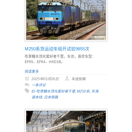
M250系货运动车组开试验9855次
吃草糖水顶光爱好者千里。东京。喜欢车型：
EF65、EF64、HXD1B。
阅读更多
2025年03月26日
车迷投稿
一条评论
ID-吃草糖水顶光爱好者千里
,
M250系
,
东海
道本线
,
日本铁路