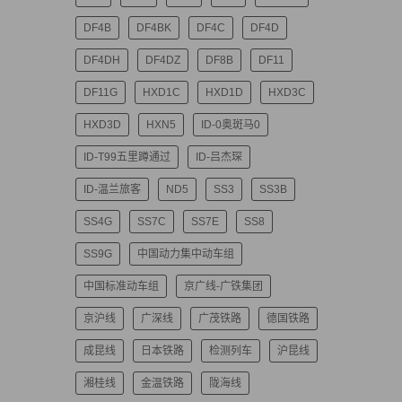
DF4B
DF4BK
DF4C
DF4D
DF4DH
DF4DZ
DF8B
DF11
DF11G
HXD1C
HXD1D
HXD3C
HXD3D
HXN5
ID-0奥斑马0
ID-T99五里蹲通过
ID-吕杰琛
ID-温兰旅客
ND5
SS3
SS3B
SS4G
SS7C
SS7E
SS8
SS9G
中国动力集中动车组
中国标准动车组
京广线-广铁集团
京沪线
广深线
广茂铁路
德国铁路
成昆线
日本铁路
检测列车
沪昆线
湘桂线
金温铁路
陇海线