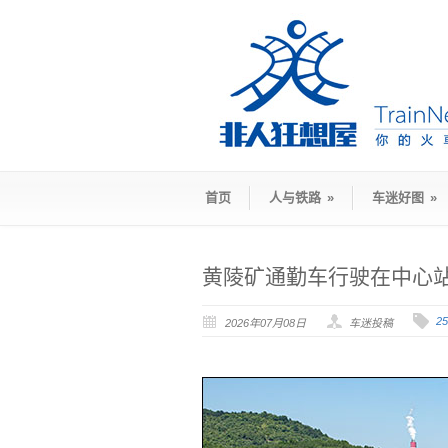
首页
人与铁路
»
车迷好图
»
黄陵矿通勤车行驶在中心站
2
2026年07月08日
车迷投稿