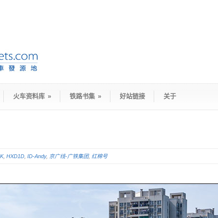
火车资料库
»
铁路书集
»
好站链接
关于
5K
,
HXD1D
,
ID-Andy
,
京广线-广铁集团
,
红棉号