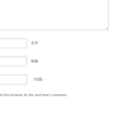
名字
邮箱
（勿填)
 this browser for the next time I comment.