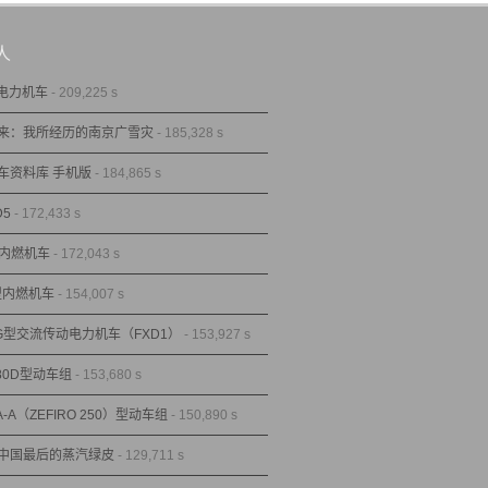
人
型电力机车
- 209,225 s
来：我所经历的南京广雪灾
- 185,328 s
车资料库 手机版
- 184,865 s
D5
- 172,433 s
型内燃机车
- 172,043 s
1型内燃机车
- 154,007 s
1G型交流传动电力机车（FXD1）
- 153,927 s
80D型动车组
- 153,680 s
A-A（ZEFIRO 250）型动车组
- 150,890 s
中国最后的蒸汽绿皮
- 129,711 s