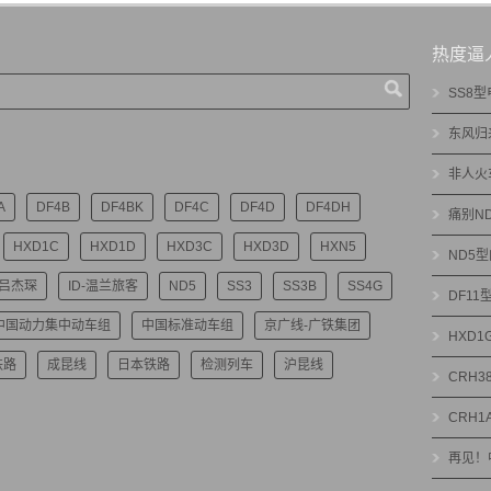
热度逼
SS8
东风归
非人火
A
DF4B
DF4BK
DF4C
DF4D
DF4DH
痛别N
HXD1C
HXD1D
HXD3C
HXD3D
HXN5
ND5
-吕杰琛
ID-温兰旅客
ND5
SS3
SS3B
SS4G
DF1
中国动力集中动车组
中国标准动车组
京广线-广铁集团
HXD
铁路
成昆线
日本铁路
检测列车
沪昆线
CRH3
CRH1
再见！