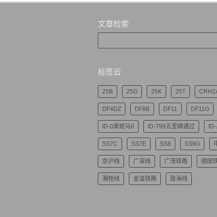
文章检索
标签云
25B
25G
25K
25T
CRH2
DF4DZ
DF8B
DF11
DF11G
ID-0奥斑马0
ID-T99五里蹲通过
ID
SS7C
SS7E
SS8
SS9G
京沪线
广深线
广茂铁路
德国
湘桂线
金温铁路
陇海线