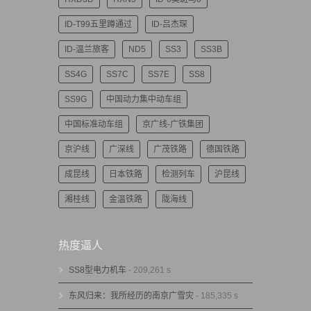
ID-T99五里蹲通过
ID-吕杰琛
ID-温兰旅客
ND5
SS3
SS3B
SS4G
SS7C
SS7E
SS8
SS9G
中国动力集中动车组
中国标准动车组
京广线-广铁集团
京沪线
广深线
广茂铁路
德国铁路
成昆线
日本铁路
检测列车
沪昆线
湘桂线
金温铁路
陇海线
热度逼人
SS8型电力机车
- 209,261 s
东风归来：我所经历的南京广雪灾
- 185,335 s