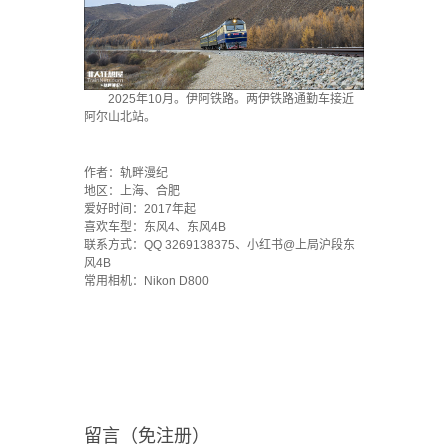
2025年10月。伊阿铁路。两伊铁路通勤车接近
阿尔山北站。
·
作者：轨畔漫纪
地区：上海、合肥
爱好时间：2017年起
喜欢车型：东风4、东风4B
联系方式：QQ 3269138375、小红书@上局沪段东
风4B
常用相机：Nikon D800
留言（免注册）