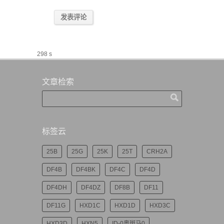
298 s
文章检索
标签云
25B
25G
25K
25T
CRH2A
DF4B
DF4BK
DF4C
DF4D
DF4DH
DF4DZ
DF8B
DF11
DF11G
HXD1C
HXD1D
HXD3C
HXD3D
HXN5
ID-0奥斑马0