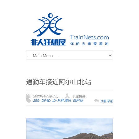
通勤车接近阿尔山北站
2026年07月07日
车迷投稿
25G
,
DF4D
,
ID-轨畔漫纪
,
白阿线
0条评论