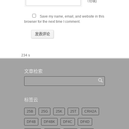
（勿填)
Save my name, email, and website in this
browser for the next time I comment.
234 s
文章检索
标签云
25B
25G
25K
25T
CRH2A
DF4B
DF4BK
DF4C
DF4D