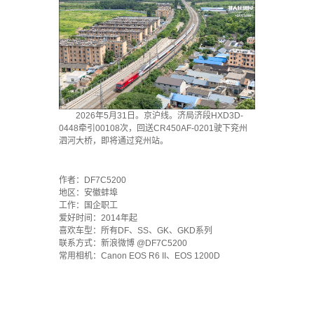
2026年5月31日。京沪线。济局济段HXD3D-
0448牵引00108次，回送CR450AF-0201驶下兖州
泗河大桥，即将通过兖州站。
·
作者：DF7C5200
地区：安徽蚌埠
工作：国企职工
爱好时间：2014年起
喜欢车型：所有DF、SS、GK、GKD系列
联系方式：新浪微博 @DF7C5200
常用相机：Canon EOS R6 II、EOS 1200D