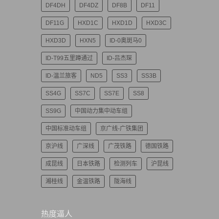
DF4DH
DF4DZ
DF8B
DF11
DF11G
HXD1C
HXD1D
HXD3C
HXD3D
HXN5
ID-0奥斑马0
ID-T99五里蹲通过
ID-吕杰琛
ID-温兰旅客
ND5
SS3
SS3B
SS4G
SS7C
SS7E
SS8
SS9G
中国动力集中动车组
中国标准动车组
京广线-广铁集团
京沪线
广深线
广茂铁路
德国铁路
成昆线
日本铁路
检测列车
沪昆线
湘桂线
金温铁路
陇海线
热度逼人