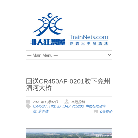
回送CR450AF-0201驶下兖州
泗河大桥
2026年06月02日
车迷投稿
CR450AF
,
HXD3D
,
ID-DF7C5200
,
中国标准动车
组
,
京沪线
0条评论