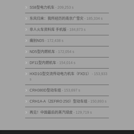
SS8型电力机车
- 209,253 s
东风归来：我所经历的南京广雪灾
- 185,334 s
非人火车资料库 手机版
- 184,873 s
痛别ND5
- 172,438 s
ND5型内燃机车
- 172,054 s
DF11型内燃机车
- 154,014 s
HXD1G型交流传动电力机车（FXD1）
- 153,933
s
CRH380D型动车组
- 153,697 s
CRH1A-A（ZEFIRO 250）型动车组
- 150,893 s
再见！中国最后的蒸汽绿皮
- 129,719 s