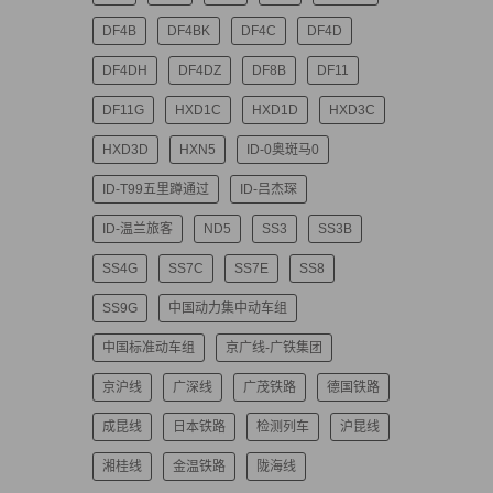
DF4B
DF4BK
DF4C
DF4D
DF4DH
DF4DZ
DF8B
DF11
DF11G
HXD1C
HXD1D
HXD3C
HXD3D
HXN5
ID-0奥斑马0
ID-T99五里蹲通过
ID-吕杰琛
ID-温兰旅客
ND5
SS3
SS3B
SS4G
SS7C
SS7E
SS8
SS9G
中国动力集中动车组
中国标准动车组
京广线-广铁集团
京沪线
广深线
广茂铁路
德国铁路
成昆线
日本铁路
检测列车
沪昆线
湘桂线
金温铁路
陇海线