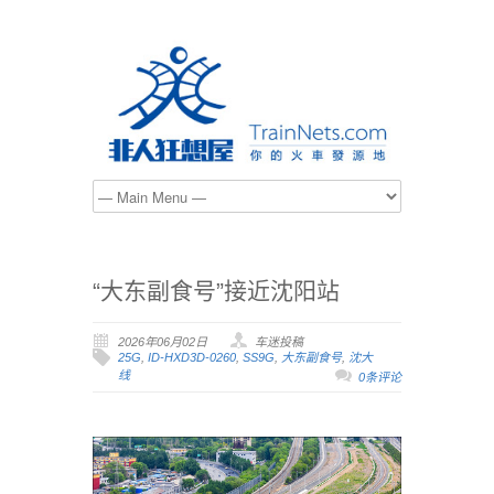
“大东‮食副‬号”接近沈阳站
2026年06月02日
车迷投稿
25G
,
ID-HXD3D-0260
,
SS9G
,
大东‮食副‬号
,
沈大
线
0条评论