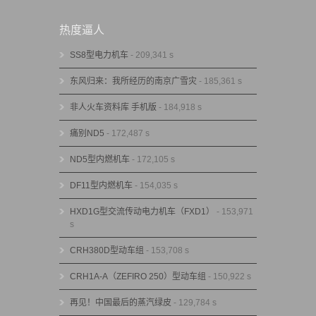
热度逼人
SS8型电力机车
- 209,341 s
东风归来：我所经历的南京广雪灾
- 185,361 s
非人火车资料库 手机版
- 184,918 s
痛别ND5
- 172,487 s
ND5型内燃机车
- 172,105 s
DF11型内燃机车
- 154,035 s
HXD1G型交流传动电力机车（FXD1）
- 153,971
s
CRH380D型动车组
- 153,708 s
CRH1A-A（ZEFIRO 250）型动车组
- 150,922 s
再见！中国最后的蒸汽绿皮
- 129,784 s