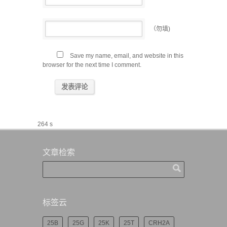
（勿填)
Save my name, email, and website in this
browser for the next time I comment.
264 s
文章检索
标签云
25B
25G
25K
25T
CRH2A