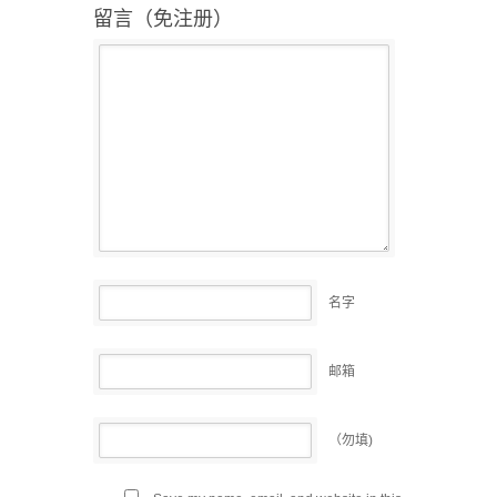
留言（免注册）
名字
邮箱
（勿填)