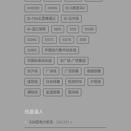
HXD3D
HXN5
ID-0奥斑马0
ID-T99五里蹲通过
ID-吕杰琛
ID-温兰旅客
ND5
SS3
SS3B
SS4G
SS7C
SS7E
SS8
SS9G
中国动力集中动车组
中国标准动车组
京广线-广铁集团
京沪线
广深线
广茂铁路
德国铁路
成昆线
日本铁路
检测列车
沪昆线
湘桂线
金温铁路
陇海线
热度逼人
SS8型电力机车
- 209,341 s