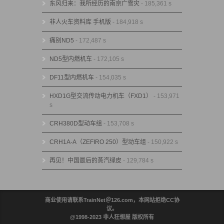
东风归来：我所经历的南京广雪灾
- 185,361 s
非人火车资料库 手机版
- 184,918 s
痛别ND5
- 172,487 s
ND5型内燃机车
- 172,105 s
DF11型内燃机车
- 154,035 s
HXD1G型交流传动电力机车（FXD1）
- 153,971
s
CRH380D型动车组
- 153,708 s
CRH1A-A（ZEFIRO 250）型动车组
- 150,922 s
再见！中国最后的蒸汽绿皮
- 129,784 s
商业使用请联系TrainNet＠126.com，本网站拒绝CC协
议。
@1998-2023 非人狂想屋 版权所有