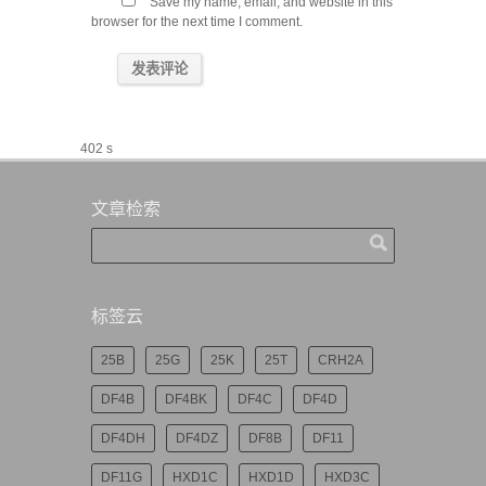
Save my name, email, and website in this
browser for the next time I comment.
402 s
文章检索
标签云
25B
25G
25K
25T
CRH2A
DF4B
DF4BK
DF4C
DF4D
DF4DH
DF4DZ
DF8B
DF11
DF11G
HXD1C
HXD1D
HXD3C