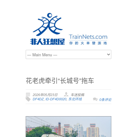
花老虎牵引“长城号”拖车
2026年05月23日
车迷投稿
DF4DZ
,
ID-DF4D0020
,
东北环线
0条评论